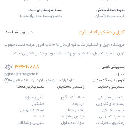
بسته‌بندی‌مقاوم‌وشیک
بهترین‌بسته‌بندی‌برای‌هدیه
 گرم
مارا بهتر بشناسید!
فروشگاه آجیل و خشکبار آفتاب گرم از سال 1368 تا به امروز، عرضه کننده مرغوب
بار، انواع تنقلات، ادویه و باکس کادویی است.
33310888
011
info@aftabgarm.ir
مازندران، ساری، خیابان قارن، بعد از قارن 18
راهنمای مشتریان
محبوب‌ترین‌دسته‌
مجله آفتاب گرم
آجیل و مغزها
درباره ما
خشکبار
تماس با ما
صبحانه و رژیمی
قوانین و شرایط
تنقلات
سوالات متداول
شیرینی و شکلات