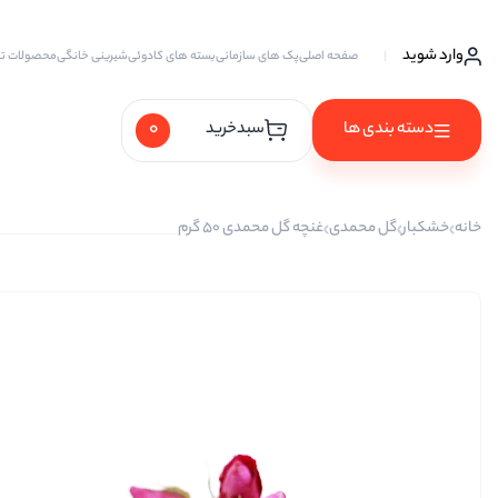
وارد شوید
صفحه اصلی
پک های سازمانی
بسته های کادوئی
شیرینی خانگی
محصولات ت
0
دسته بندی ها
سبدخرید
آجیل ها
خانه
خشکبار
گل محمدی
غنچه گل محمدی 50 گرم
آجیل خام
آجیل چهار مغز
آجیل سه مغز
آجیل شیرین
آجیل مخلوط
پسته
پسته احمد آقایی