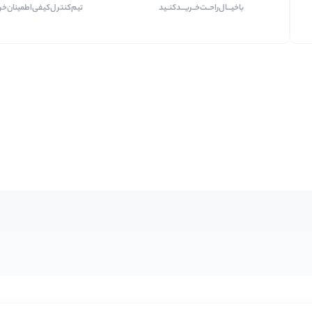
با‌خیـــال‌راحــت‌‌‌خــریـــد‌کنــید
تیم‌کنترل‌کیفی‌اطمینان‌خر