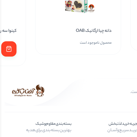
دانه چیا ارگانیک OAB
کینوا سه رنگ
محصول ناموجود است
جربه‌خرید‌لذتبخش
بسته‌بندی‌مقاوم‌وشیک
یــد‌سریـع‌و‌آســان
بهترین‌بسته‌بندی‌برای‌هدیه