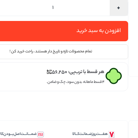
تخمه ها
افزودن به سبد خرید
تمام محصولات تازه و تاریخ دار هستند ، راحت خرید کن !
هر قسط با ترب‌پی:
56,250
۴ قسط ماهانه. بدون سود، چک و ضامن.
هفـــــت‌روز‌ضــمانـت‌کـــالا
ضمـــــانـــت‌اصل‌بـــودن‌کال