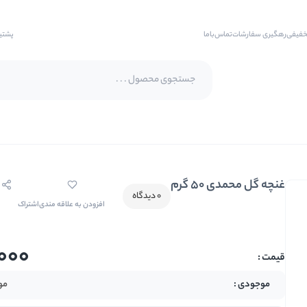
خفیفی
رهگیری سفارشات
تماس‌با‌ما
پشتی
پسته اکبری
پسته فندقی
غنچه گل محمدی 50 گرم
بادام
0 دیدگاه
افزودن به علاقه مندی
اشتراک
بادام هندی
بادام درختی
000
بادام زمینی
بادام زمینی روکش دار
مو