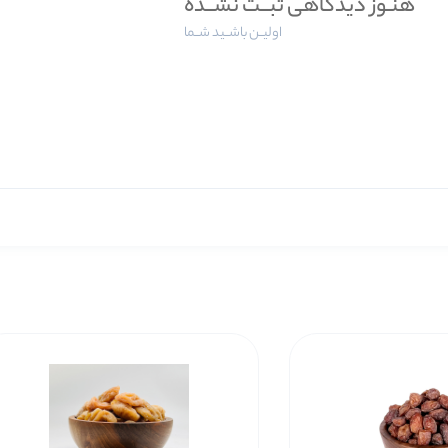
هنـوز دیدگاهی ثبــت نشــده
اولیــن باشــید شــما