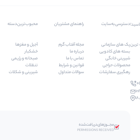
دسترسی‌به‌سایت
راهنمای مشتریان
محبوب‌ترین‌دسته‌
اسید!
 مرغوب ترین
پک های سازمانی
مجله آفتاب گرم
آجیل و مغزها
بسته های کادویی
درباره ما
خشکبار
شیرینی خانگی
تماس با ما
صبحانه و رژیمی
محصولات حراجی
قوانین و شرایط
تنقلات
رهگیری سفارشات
سوالات متداول
شیرینی و شکلات
01
in
مجـــوز‌های‌دریافت‌شده
PERMISSIONS RECEIVED