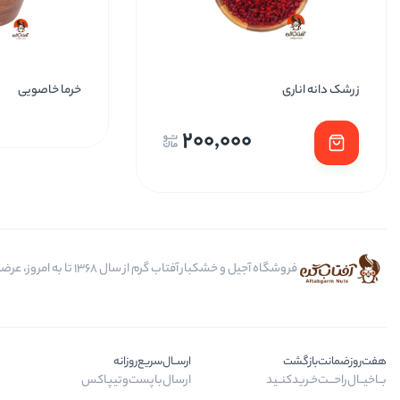
زرشک دانه اناری
خرما خاصویی
200,000
فروشگاه آجیل و خشکبار آفتاب گرم از سال 1368 تا به امروز، عرضه کننده مرغوب ترین محصولات آجیل، خشکبار، انواع تنقلات، ادویه و باکس کادویی است.
هفت‌روز‌ضمانت‌بازگشت
ارســال‌سریع‌روزانه
بــا‌خیــال‌راحـــت‌خـرید‌کنــید
ارسال‌با‌پست‌و‌تیپاکس