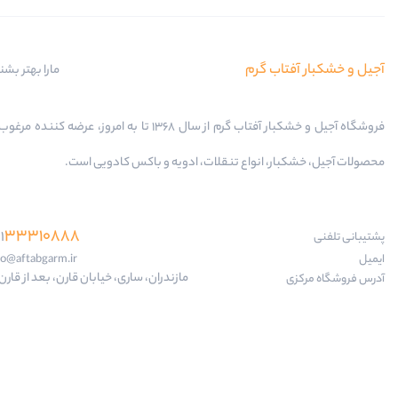
آجیل و خشکبار آفتاب گرم
مارا بهتر بشن
فروشگاه آجیل و خشکبار آفتاب گرم از سال 1368 تا به امروز، عرضه کننده
محصولات آجیل، خشکبار، انواع تنقلات، ادویه و باکس کادویی است.
33310888
1
پشتیبانی تلفنی
ایمیل
fo@aftabgarm.ir
مازندران، ساری، خیابان قارن، بعد از قارن 18
آدرس‌ فروشگاه مرکزی