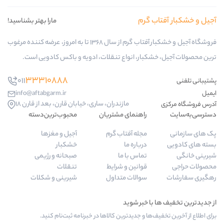
ب گرم
مارا بهتر بشناسید!
فروشگاه آجیل و خشکبار آفتاب گرم از سال 1368 تا به امروز، عرضه کننده مرغوب
کبار، انواع تنقلات، ادویه و باکس کادویی است.
33310888
011
info@aftabgarm.ir
مازندران، ساری، خیابان قارن، بعد از قارن 18
راهنمای مشتریان
محبوب‌ترین‌دسته‌
مجله آفتاب گرم
آجیل و مغزها
درباره ما
خشکبار
تماس با ما
صبحانه و رژیمی
قوانین و شرایط
تنقلات
سوالات متداول
شیرینی و شکلات
‌ها و جدیدترین کالاها در خبرنامه ثبت‌نام کنید.