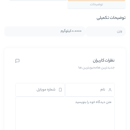
0.0000 کیلوگرم
ین ها