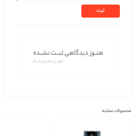
 دیدگاهی ثبــت نشــده
اولیــن باشــید شــما