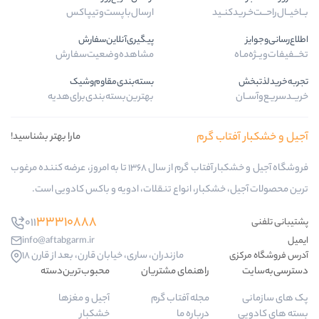
ارسال‌با‌پست‌و‌تیپاکس
پیگیری‌آنلاین‌سفارش
مشاهده‌وضعیت‌سفارش
بسته‌بندی‌مقاوم‌وشیک
بهترین‌بسته‌بندی‌برای‌هدیه
گرم
مارا بهتر بشناسید!
فروشگاه آجیل و خشکبار آفتاب گرم از سال 1368 تا به امروز، عرضه کننده مرغوب
ار، انواع تنقلات، ادویه و باکس کادویی است.
33310888
011
info@aftabgarm.ir
مازندران، ساری، خیابان قارن، بعد از قارن 18
راهنمای مشتریان
محبوب‌ترین‌دسته‌
مجله آفتاب گرم
آجیل و مغزها
درباره ما
خشکبار