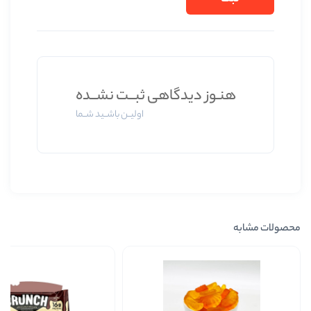
وز دیدگاهی ثبــت نشــده
اولیــن باشــید شــما