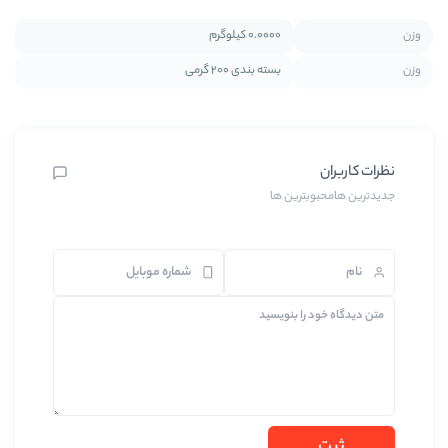
0.0000 کیلوگرم
بسته بندی 200 گرمی
بترین ها