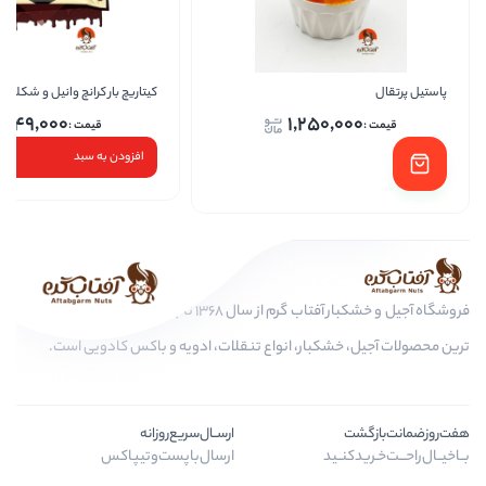
کیتاریچ بار کرانچ وانیل و شکلات
پاس
249,000
1,250,
افزودن به سبد
فروشگاه آجیل و خشکبار آفتاب گرم از سال 1368 تا به امروز، عرضه کننده مرغوب
کبار، انواع تنقلات، ادویه و باکس کادویی است.
ارســال‌سریع‌روزانه
ـید
ارسال‌با‌پست‌و‌تیپاکس