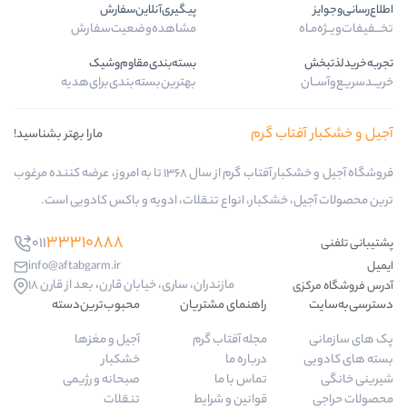
پیگیری‌آنلاین‌سفارش
مشاهده‌وضعیت‌سفارش
بسته‌بندی‌مقاوم‌وشیک
بهترین‌بسته‌بندی‌برای‌هدیه
ب گرم
مارا بهتر بشناسید!
فروشگاه آجیل و خشکبار آفتاب گرم از سال 1368 تا به امروز، عرضه کننده مرغوب
کبار، انواع تنقلات، ادویه و باکس کادویی است.
33310888
011
info@aftabgarm.ir
مازندران، ساری، خیابان قارن، بعد از قارن 18
راهنمای مشتریان
محبوب‌ترین‌دسته‌
مجله آفتاب گرم
آجیل و مغزها
درباره ما
خشکبار
تماس با ما
صبحانه و رژیمی
قوانین و شرایط
تنقلات