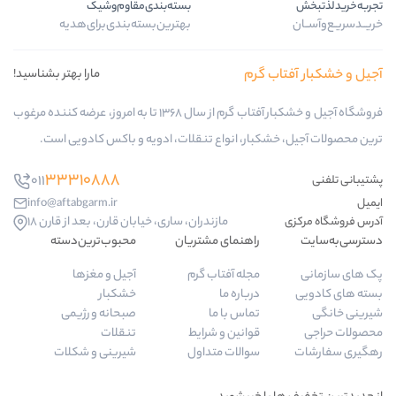
بسته‌بندی‌مقاوم‌وشیک
بهترین‌بسته‌بندی‌برای‌هدیه
ب گرم
مارا بهتر بشناسید!
فروشگاه آجیل و خشکبار آفتاب گرم از سال 1368 تا به امروز، عرضه کننده مرغوب
کبار، انواع تنقلات، ادویه و باکس کادویی است.
33310888
011
info@aftabgarm.ir
مازندران، ساری، خیابان قارن، بعد از قارن 18
راهنمای مشتریان
محبوب‌ترین‌دسته‌
مجله آفتاب گرم
آجیل و مغزها
درباره ما
خشکبار
تماس با ما
صبحانه و رژیمی
قوانین و شرایط
تنقلات
سوالات متداول
شیرینی و شکلات