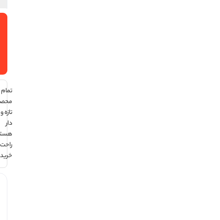
افزودن
به سبد
خرید
تمام
محصولات
تازه و تاریخ
دار
هستند ،
راحت
خرید کن !
هر قسط با
ترب‌پی: