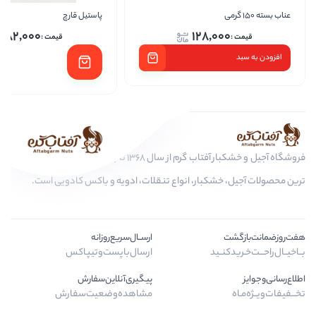
پاستیل قارچ
پاس
82,000
128,0
فروشگاه آجیل و خشکبار آفتاب گرم از سال 1368 تا به امروز، عرضه کننده مرغوب
کبار، انواع تنقلات، ادویه و باکس کادویی است.
ارســال‌سریع‌روزانه
ـید
ارسال‌با‌پست‌و‌تیپاکس
پیگیری‌آنلاین‌سفارش
مشاهده‌وضعیت‌سفارش