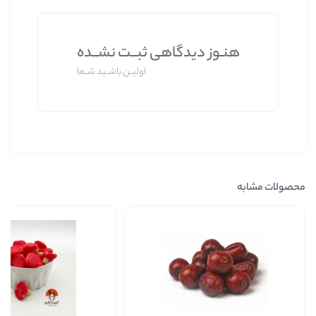
وز دیدگاهی ثبــت نشــده
اولیــن باشــید شــما