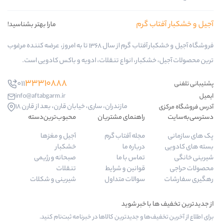
ب گرم
مارا بهتر بشناسید!
فروشگاه آجیل و خشکبار آفتاب گرم از سال 1368 تا به امروز، عرضه کننده مرغوب
کبار، انواع تنقلات، ادویه و باکس کادویی است.
33310888
011
info@aftabgarm.ir
مازندران، ساری، خیابان قارن، بعد از قارن 18
راهنمای مشتریان
محبوب‌ترین‌دسته‌
مجله آفتاب گرم
آجیل و مغزها
درباره ما
خشکبار
تماس با ما
صبحانه و رژیمی
قوانین و شرایط
تنقلات
سوالات متداول
شیرینی و شکلات
‌ها و جدیدترین کالاها در خبرنامه ثبت‌نام کنید.