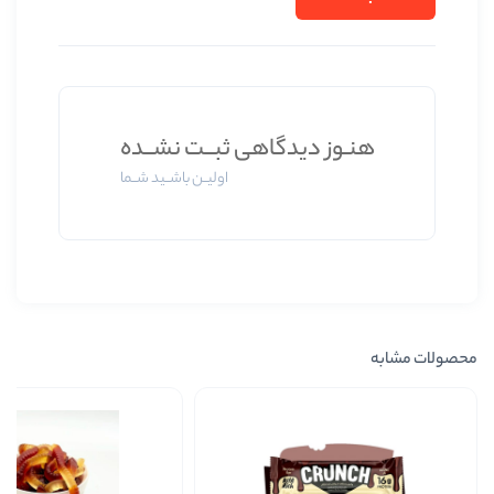
وز دیدگاهی ثبــت نشــده
اولیــن باشــید شــما