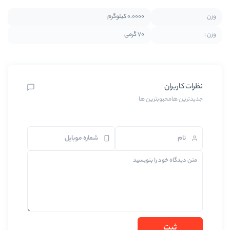
0.0000 کیلوگرم
70 گرمی
بترین ها