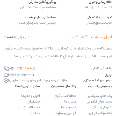
پیگیری‌آنلاین‌سفارش
مشاهده‌وضعیت‌سفارش
بسته‌بندی‌مقاوم‌وشیک
بهترین‌بسته‌بندی‌برای‌هدیه
ب گرم
مارا بهتر بشناسید!
فروشگاه آجیل و خشکبار آفتاب گرم از سال 1368 تا به امروز، عرضه کننده مرغوب
کبار، انواع تنقلات، ادویه و باکس کادویی است.
33310888
011
info@aftabgarm.ir
مازندران، ساری، خیابان قارن، بعد از قارن 18
راهنمای مشتریان
محبوب‌ترین‌دسته‌
مجله آفتاب گرم
آجیل و مغزها
درباره ما
خشکبار
تماس با ما
صبحانه و رژیمی
قوانین و شرایط
تنقلات