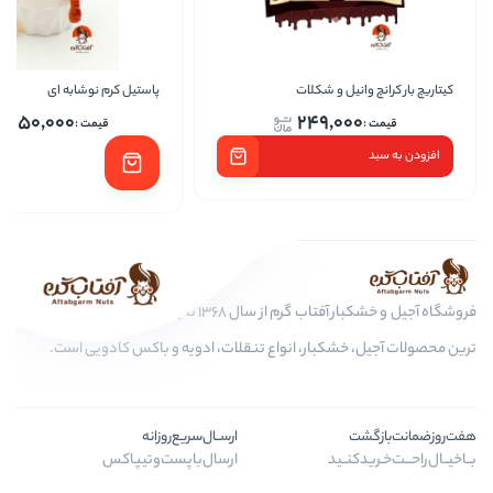
ل و شکلات
پاستیل کرم نوشابه ای
پاس
1,250,000
249,0
فروشگاه آجیل و خشکبار آفتاب گرم از سال 1368 تا به امروز، عرضه کننده مرغوب
کبار، انواع تنقلات، ادویه و باکس کادویی است.
ارســال‌سریع‌روزانه
ـید
ارسال‌با‌پست‌و‌تیپاکس