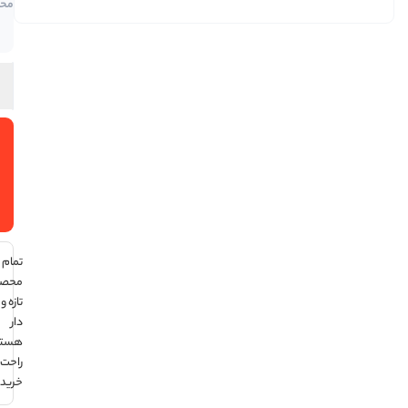
محصول
موجود
در انبار
افزودن
به سبد
خرید
تمام
محصولات
تازه و تاریخ
دار
هستند ،
راحت
خرید کن !