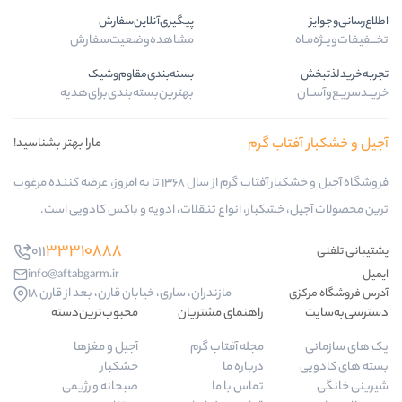
پیگیری‌آنلاین‌سفارش
مشاهده‌وضعیت‌سفارش
بسته‌بندی‌مقاوم‌وشیک
بهترین‌بسته‌بندی‌برای‌هدیه
ب گرم
مارا بهتر بشناسید!
فروشگاه آجیل و خشکبار آفتاب گرم از سال 1368 تا به امروز، عرضه کننده مرغوب
کبار، انواع تنقلات، ادویه و باکس کادویی است.
33310888
011
info@aftabgarm.ir
مازندران، ساری، خیابان قارن، بعد از قارن 18
راهنمای مشتریان
محبوب‌ترین‌دسته‌
مجله آفتاب گرم
آجیل و مغزها
درباره ما
خشکبار
تماس با ما
صبحانه و رژیمی