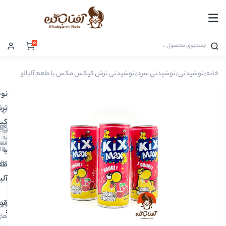
0
ی سرد
نوشیدنی ترش کیکس مکس با طعم آلبالو
نوشیدنی
ترش
کیکس
افزودن
0
مکس
به
دیدگاه
01167
اشتراک
با
علاقه
مندی
طعم
آلبالو
89,000
ویژگی
های