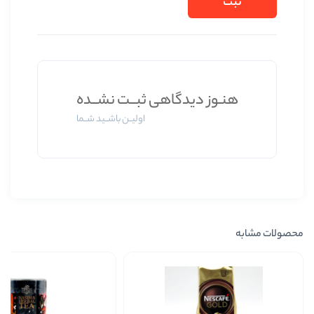
وز دیدگاهی ثبــت نشــده
اولیــن باشــید شــما