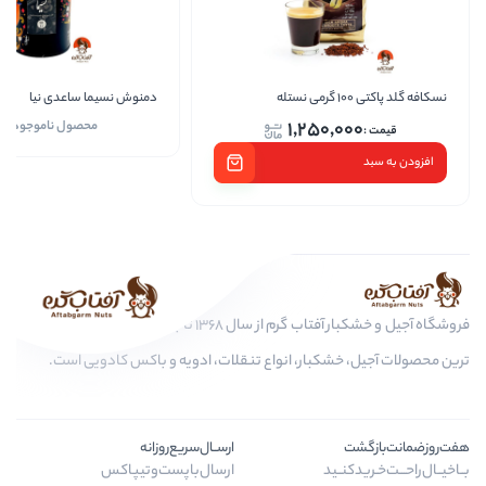
دمنوش نسیما ساعدی نیا
دمن
1,250,
محصول ناموجود است
فروشگاه آجیل و خشکبار آفتاب گرم از سال 1368 تا به امروز، عرضه کننده مرغوب
کبار، انواع تنقلات، ادویه و باکس کادویی است.
ارســال‌سریع‌روزانه
ـید
ارسال‌با‌پست‌و‌تیپاکس