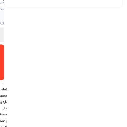
های
محصول
موجود
در انبار
وزن:
250
ml
افزودن
به سبد
خرید
تمام
محصولات
تازه و تاریخ
دار
هستند ،
راحت