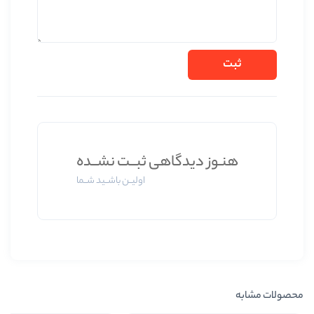
ز دیدگاهی ثبــت نشــده
اولیــن باشــید شــما