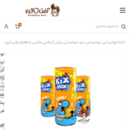
0
ی سرد
نوشیدنی ترش کیکس مکس با طعم پشن فروت
نوشیدنی
ترش
کیکس
افزودن
مکس
0
به
دیدگاه
با
00712
اشتراک
علاقه
طعم
مندی
پشن
فروت
124,000
ویژگی