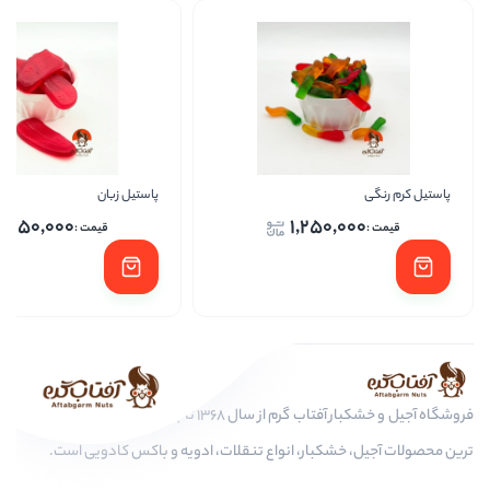
پاستیل زبان
پاست
1,250,000
1,250
فروشگاه آجیل و خشکبار آفتاب گرم از سال 1368 تا به امروز، عرضه کننده مرغوب
کبار، انواع تنقلات، ادویه و باکس کادویی است.