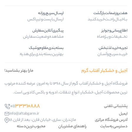
ارســال‌سریع‌روزانه
ید
ارسال‌با‌پست‌و‌تیپاکس
پیگیری‌آنلاین‌سفارش
مشاهده‌وضعیت‌سفارش
بسته‌بندی‌مقاوم‌وشیک
بهترین‌بسته‌بندی‌برای‌هدیه
 گرم
مارا بهتر بشناسید!
فروشگاه آجیل و خشکبار آفتاب گرم از سال 1368 تا به امروز، عرضه کننده مرغوب
کبار، انواع تنقلات، ادویه و باکس کادویی است.
33310888
011
info@aftabgarm.ir
مازندران، ساری، خیابان قارن، بعد از قارن 18
راهنمای مشتریان
محبوب‌ترین‌دسته‌