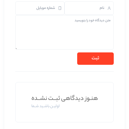
ز دیدگاهی ثبــت نشــده
اولیــن باشــید شــما