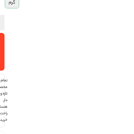
گرم
افزودن
به سبد
خرید
تمام
محصولات
تازه و تاریخ
دار
هستند ،
راحت
خرید کن !