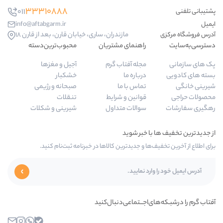
33310888
011
info@aftabgarm.ir
مازندران، ساری، خیابان قارن، بعد از قارن 18
راهنمای مشتریان
محبوب‌ترین‌دسته‌
مجله آفتاب گرم
آجیل و مغزها
درباره ما
خشکبار
تماس با ما
صبحانه و رژیمی
قوانین و شرایط
تنقلات
سوالات متداول
شیرینی و شکلات
ها و جدیدترین کالاها در خبرنامه ثبت‌نام کنید.
‌اجـــتماعی‌دنبال‌کنید
بله
واتساپ
اینستاگرام
ایمیل