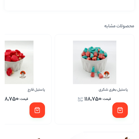
پاستیل قارچ
پاست
118,750
118,