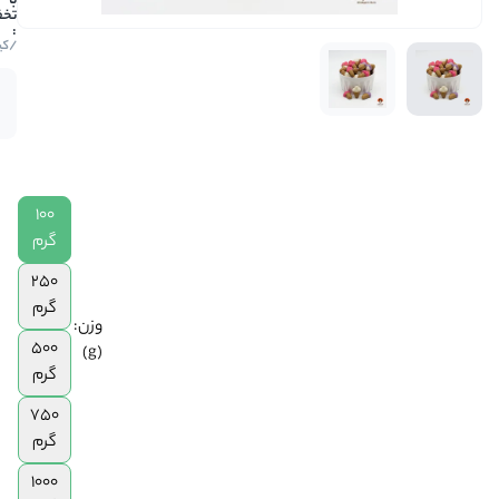
118,750
|
/کیلو
250
گرم
موجود
|
در انبار
500
گرم
|
750
100
گرم
گرم
|
1
250
کیلوگرم
گرم
وزن:
500
(g)
گرم
750
گرم
1000