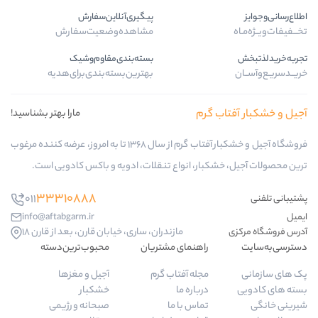
پیگیری‌آنلاین‌سفارش
مشاهده‌وضعیت‌سفارش
بسته‌بندی‌مقاوم‌وشیک
بهترین‌بسته‌بندی‌برای‌هدیه
 گرم
مارا بهتر بشناسید!
فروشگاه آجیل و خشکبار آفتاب گرم از سال 1368 تا به امروز، عرضه کننده مرغوب
کبار، انواع تنقلات، ادویه و باکس کادویی است.
33310888
011
info@aftabgarm.ir
مازندران، ساری، خیابان قارن، بعد از قارن 18
راهنمای مشتریان
محبوب‌ترین‌دسته‌
مجله آفتاب گرم
آجیل و مغزها
درباره ما
خشکبار
تماس با ما
صبحانه و رژیمی