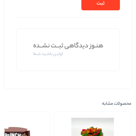
ز دیدگاهی ثبــت نشــده
اولیــن باشــید شــما