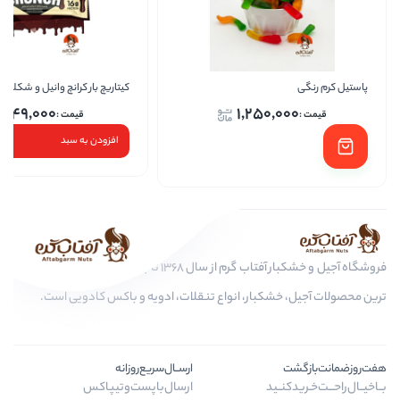
کیتاریچ بار کرانچ وانیل و شکلات
پاست
249,000
1,250
افزودن به سبد
فروشگاه آجیل و خشکبار آفتاب گرم از سال 1368 تا به امروز، عرضه کننده مرغوب
کبار، انواع تنقلات، ادویه و باکس کادویی است.
ارســال‌سریع‌روزانه
ید
ارسال‌با‌پست‌و‌تیپاکس