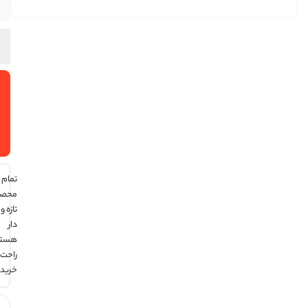
در انبار
افزودن
به سبد
خرید
تمام
محصولات
تازه و تاریخ
دار
هستند ،
راحت
خرید کن !