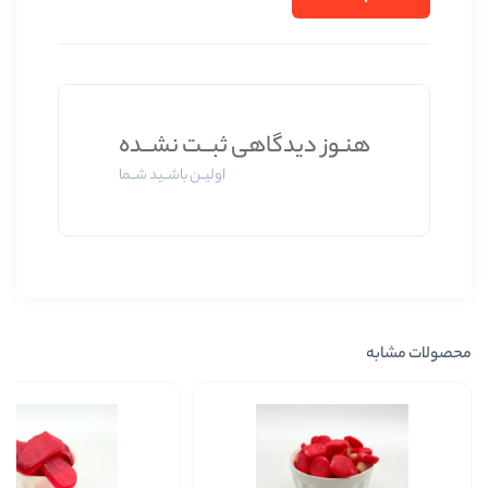
ز دیدگاهی ثبــت نشــده
اولیــن باشــید شــما