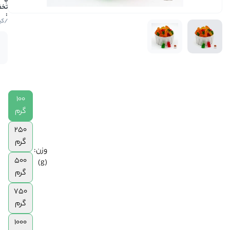
118,750
|
/کیلو
250
گرم
موجود
|
در انبار
500
گرم
|
750
100
گرم
گرم
|
1
250
کیلوگرم
گرم
وزن:
500
(g)
گرم
750
گرم
1000