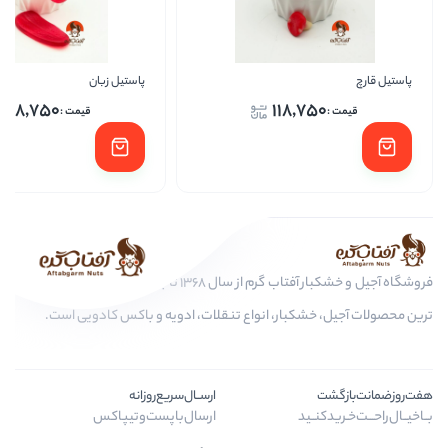
پاستیل زبان
پاست
118,750
118,
فروشگاه آجیل و خشکبار آفتاب گرم از سال 1368 تا به امروز، عرضه کننده مرغوب
بار، انواع تنقلات، ادویه و باکس کادویی است.
ارســال‌سریع‌روزانه
د
ارسال‌با‌پست‌و‌تیپاکس