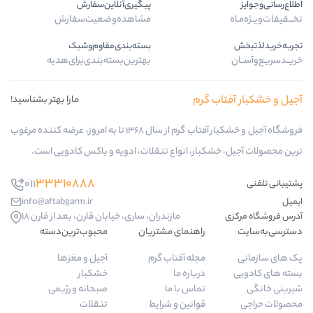
پیگیری‌آنلاین‌سفارش
مشاهده‌وضعیت‌سفارش
بسته‌بندی‌مقاوم‌وشیک
بهترین‌بسته‌بندی‌برای‌هدیه
 گرم
مارا بهتر بشناسید!
فروشگاه آجیل و خشکبار آفتاب گرم از سال 1368 تا به امروز، عرضه کننده مرغوب
بار، انواع تنقلات، ادویه و باکس کادویی است.
33310888
011
info@aftabgarm.ir
مازندران، ساری، خیابان قارن، بعد از قارن 18
راهنمای مشتریان
محبوب‌ترین‌دسته‌
مجله آفتاب گرم
آجیل و مغزها
درباره ما
خشکبار
تماس با ما
صبحانه و رژیمی
قوانین و شرایط
تنقلات