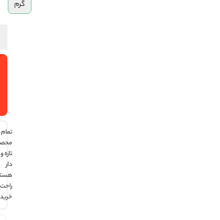
گرم
افزودن
به سبد
خرید
تمام
محصولات
تازه و تاریخ
دار
هستند ،
راحت
خرید کن !