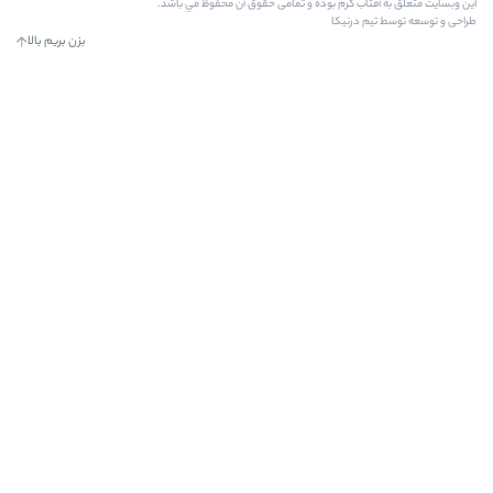
 بوده و تمامی حقوق آن محفوظ مي باشد.
ا
بزن بریم بالا