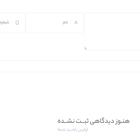
هنـوز دیدگاهی ثبــت نشــده
اولیــن باشــید شــما