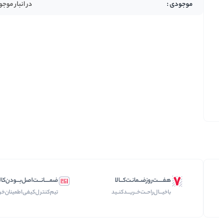
تخمه ها
در انبار موج
هفـــــت‌روز‌ضــمانـت‌کـــالا
ضمـــــانـــت‌اصل‌بـــودن‌کال
با‌خیـــال‌راحــت‌‌‌خــریـــد‌کنــید
تیم‌کنترل‌کیفی‌اطمینان‌خر