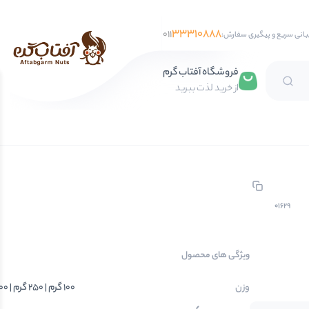
33310888
011
بانی سریع و پیگیری سفارش:
فروشگاه آفتاب گرم
از خرید لذت ببرید
تخمه آفتابگردان
تخمه کدو
تخمه جابانی
تخمه هندوانه
01629
فندق
ویژگی های محصول
مغز فندق
فندق با پوست
وزن
100 گرم | 250 گرم | 500 گرم | 750 گرم | 1 کیلوگرم