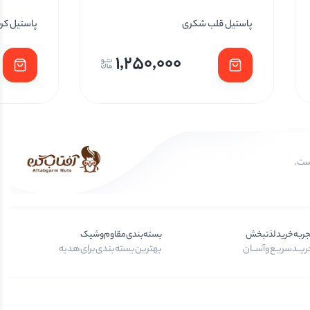
پاستیل قلب شکری
پاستیل کرم
1,250,000
جربه‌خرید‌لذتبخش
بسته‌بندی‌مقاوم‌وشیک
یــد‌سریـع‌و‌آســان
بهترین‌بسته‌بندی‌برای‌هدیه