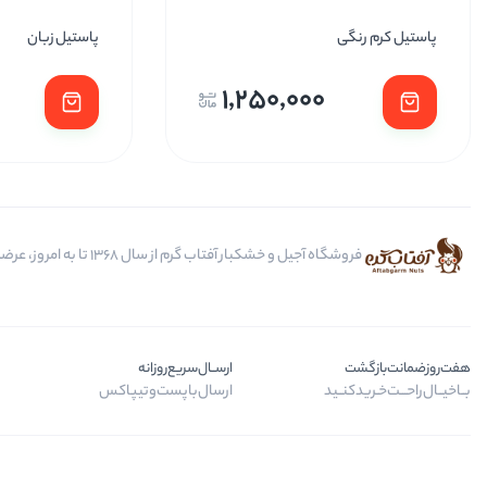
پاستیل کرم رنگی
پاستیل زبان
1,250,000
فروشگاه آجیل و خشکبار آفتاب گرم از سال 1368 تا به امروز، عرضه کننده مرغوب ترین محصولات آجیل، خشکبار، انواع تنقلات، ادویه و باکس کادویی است.
هفت‌روز‌ضمانت‌بازگشت
ارســال‌سریع‌روزانه
بــا‌خیــال‌راحـــت‌خـرید‌کنــید
ارسال‌با‌پست‌و‌تیپاکس