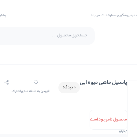
خفیفی
رهگیری سفارشات
تماس‌با‌ما
پشتی
پسته اکبری
پسته فندقی
پاستیل ماهی میوه ایی
بادام
0 دیدگاه
افزودن به علاقه مندی
اشتراک
بادام هندی
بادام درختی
بادام زمینی
محصول ناموجود است
بادام زمینی روکش دار
/کیلو