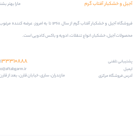
آجیل و خشکبار آفتاب گرم
مارا بهتر بشن
فروشگاه آجیل و خشکبار آفتاب گرم از سال 1368 تا به امروز، عرضه کننده
محصولات آجیل، خشکبار، انواع تنقلات، ادویه و باکس کادویی است.
33310888
1
پشتیبانی تلفنی
ایمیل
fo@aftabgarm.ir
مازندران، ساری، خیابان قارن، بعد از قارن 18
آدرس‌ فروشگاه مرکزی