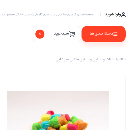
وارد شوید
صفحه اصلی
پک های سازمانی
بسته های کادوئی
شیرینی خانگی
محصولات ت
0
دسته بندی ها
سبدخرید
آجیل ها
خانه
تنقلات
پاستیل
پاستیل ماهی میوه ایی
آجیل خام
آجیل چهار مغز
آجیل سه مغز
آجیل شیرین
آجیل مخلوط
پسته
پسته احمد آقایی