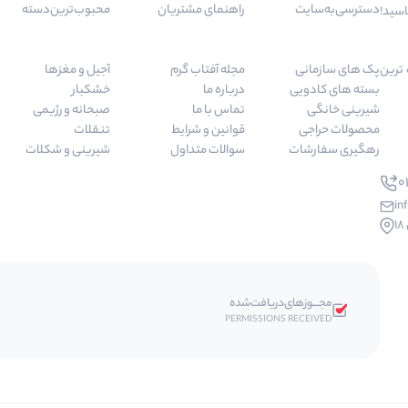
دسترسی‌به‌سایت
راهنمای مشتریان
محبوب‌ترین‌دسته‌
اسید!
 مرغوب ترین
پک های سازمانی
مجله آفتاب گرم
آجیل و مغزها
بسته های کادویی
درباره ما
خشکبار
شیرینی خانگی
تماس با ما
صبحانه و رژیمی
محصولات حراجی
قوانین و شرایط
تنقلات
رهگیری سفارشات
سوالات متداول
شیرینی و شکلات
01
in
مجـــوز‌های‌دریافت‌شده
PERMISSIONS RECEIVED