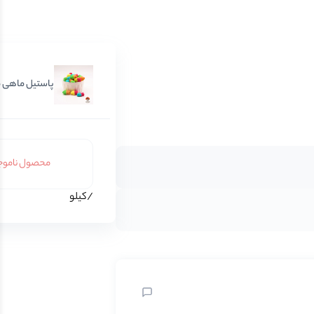
پاستیل ماهی م
محصول ناموج
/کیلو