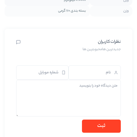
0.0000 کیلوگرم
بسته بندی 70 گرمی
ین ها