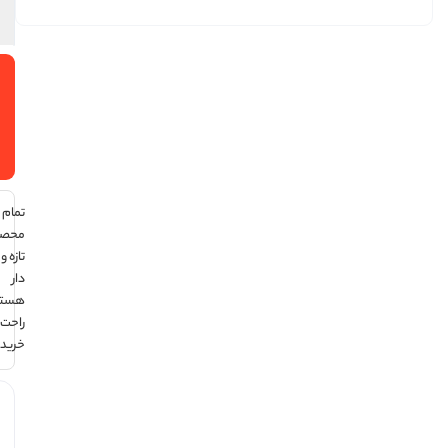
70
گرمی
افزودن
به سبد
خرید
تمام
محصولات
تازه و تاریخ
دار
هستند ،
راحت
خرید کن !
هر قسط
با ترب‌پی: