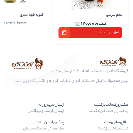
ادویه قرمه سبزی
پودر س
120
محصول ناموجود است
افز
فروشگاه آجیل و خشکبار آفتاب گرم از سال 1368 تا به امروز، عرضه کننده مرغوب
ار، انواع تنقلات، ادویه و باکس کادویی است.
ارســال‌سریع‌روزانه
ارسال‌با‌پست‌و‌تیپاکس
پیگیری‌آنلاین‌سفارش
مشاهده‌وضعیت‌سفارش