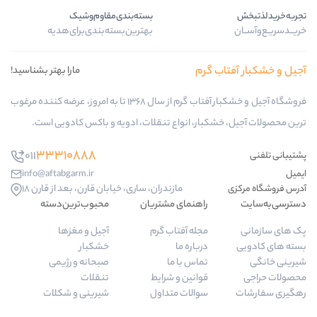
بسته‌بندی‌مقاوم‌وشیک
بهترین‌بسته‌بندی‌برای‌هدیه
گرم
مارا بهتر بشناسید!
فروشگاه آجیل و خشکبار آفتاب گرم از سال 1368 تا به امروز، عرضه کننده مرغوب
ار، انواع تنقلات، ادویه و باکس کادویی است.
33310888
011
info@aftabgarm.ir
مازندران، ساری، خیابان قارن، بعد از قارن 18
راهنمای مشتریان
محبوب‌ترین‌دسته‌
مجله آفتاب گرم
آجیل و مغزها
درباره ما
خشکبار
تماس با ما
صبحانه و رژیمی
قوانین و شرایط
تنقلات
سوالات متداول
شیرینی و شکلات