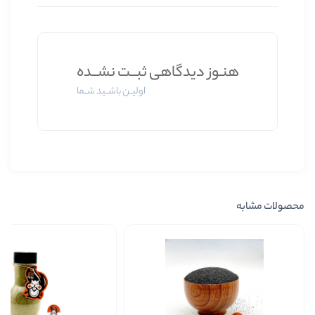
 دیدگاهی ثبــت نشــده
اولیــن باشــید شــما