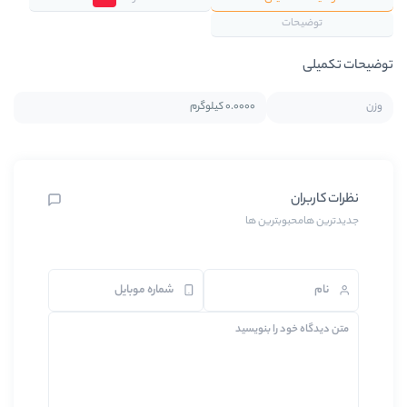
0.0000 کیلوگرم
رین ها