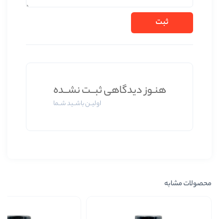
ز دیدگاهی ثبــت نشــده
اولیــن باشــید شــما