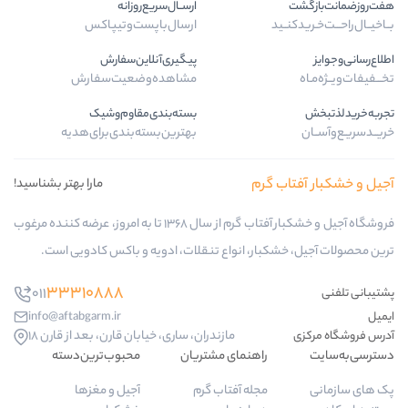
ارســال‌سریع‌روزانه
ید
ارسال‌با‌پست‌و‌تیپاکس
پیگیری‌آنلاین‌سفارش
مشاهده‌وضعیت‌سفارش
بسته‌بندی‌مقاوم‌وشیک
بهترین‌بسته‌بندی‌برای‌هدیه
 گرم
مارا بهتر بشناسید!
فروشگاه آجیل و خشکبار آفتاب گرم از سال 1368 تا به امروز، عرضه کننده مرغوب
بار، انواع تنقلات، ادویه و باکس کادویی است.
33310888
011
info@aftabgarm.ir
مازندران، ساری، خیابان قارن، بعد از قارن 18
راهنمای مشتریان
محبوب‌ترین‌دسته‌
مجله آفتاب گرم
آجیل و مغزها