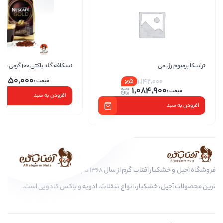
نسکافه گلد پاکتی 100 گرمی نستله
دمنوش ن
1,250,000
5
1,
1,0
افزودن به سبد
فروشگاه آجیل و خشکبار آفتاب گرم از سال 1368 تا به امروز، عرضه کننده مرغوب
، انواع تنقلات، ادویه و باکس کادویی است.