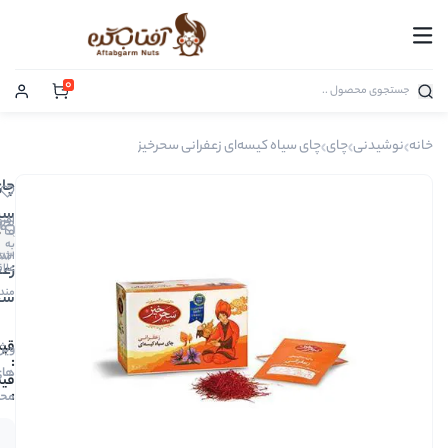
0
اه کیسه‌ای زعفرانی سحرخیز
چای
سیاه
افزودن
0
کیسه‌ای
به
دیدگاه
00283
اشتراک
زعفرانی
علاقه
مندی
سحرخیز
545,000
ویژگی
های
545,000
محصول
فقط 2