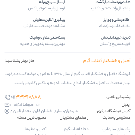
ارســال‌سریع‌روزانه
ارسال‌با‌پست‌و‌تیپاکس
پیگیری‌آنلاین‌سفارش
مشاهده‌وضعیت‌سفارش
بسته‌بندی‌مقاوم‌وشیک
بهترین‌بسته‌بندی‌برای‌هدیه
م
مارا بهتر بشناسید!
فروشگاه آجیل و خشکبار آفتاب گرم از سال 1368 تا به امروز، عرضه کننده مرغوب
، انواع تنقلات، ادویه و باکس کادویی است.
33310888
011
info@aftabgarm.ir
مازندران، ساری، خیابان قارن، بعد از قارن 18
اهنمای مشتریان
محبوب‌ترین‌دسته‌
جله آفتاب گرم
آجیل و مغزها