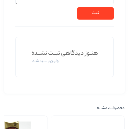
دیدگاهی ثبــت نشــده
اولیــن باشــید شــما