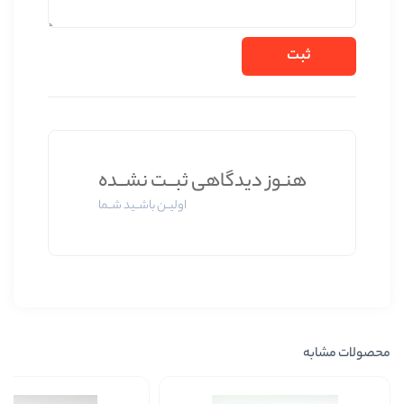
 دیدگاهی ثبــت نشــده
اولیــن باشــید شــما