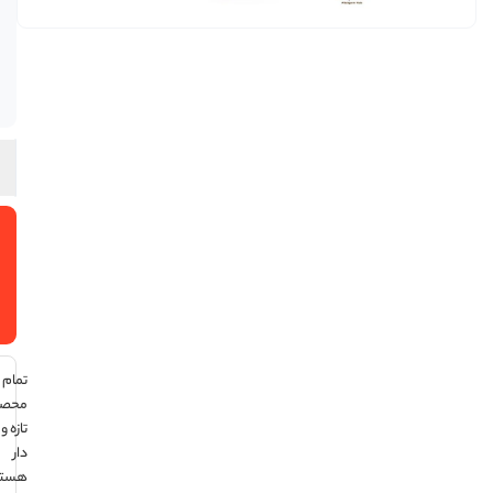
فقط 2
عدد در
انبار
موجود
است
افزودن
به سبد
خرید
تمام
محصولات
تازه و تاریخ
دار
هستند ،