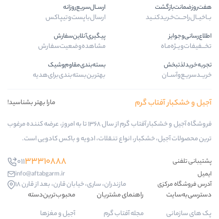
ارســال‌سریع‌روزانه
ارسال‌با‌پست‌و‌تیپاکس
پیگیری‌آنلاین‌سفارش
مشاهده‌وضعیت‌سفارش
بسته‌بندی‌مقاوم‌وشیک
بهترین‌بسته‌بندی‌برای‌هدیه
رم
مارا بهتر بشناسید!
فروشگاه آجیل و خشکبار آفتاب گرم از سال 1368 تا به امروز، عرضه کننده مرغوب
ار، انواع تنقلات، ادویه و باکس کادویی است.
33310888
011
info@aftabgarm.ir
مازندران، ساری، خیابان قارن، بعد از قارن 18
راهنمای مشتریان
محبوب‌ترین‌دسته‌
مجله آفتاب گرم
آجیل و مغزها