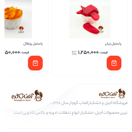
پاستیل پرتقال
پاستیل
1,250,000
1,25
فروشگاه آجیل و خشکبار آفتاب گرم از سال 1368 تا به امروز، عرضه کننده مرغوب
ار، انواع تنقلات، ادویه و باکس کادویی است.