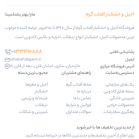
ب گرم
مارا بهتر بشناسید!
فروشگاه آجیل و خشکبار آفتاب گرم از سال 1368 تا به امروز، عرضه کننده مرغوب
کبار، انواع تنقلات، ادویه و باکس کادویی است.
33310888
011
info@aftabgarm.ir
مازندران، ساری، خیابان قارن، بعد از قارن 18
راهنمای مشتریان
محبوب‌ترین‌دسته‌
مجله آفتاب گرم
آجیل و مغزها
درباره ما
خشکبار
تماس با ما
صبحانه و رژیمی
قوانین و شرایط
تنقلات
سوالات متداول
شیرینی و شکلات
‌ها و جدیدترین کالاها در خبرنامه ثبت‌نام کنید.