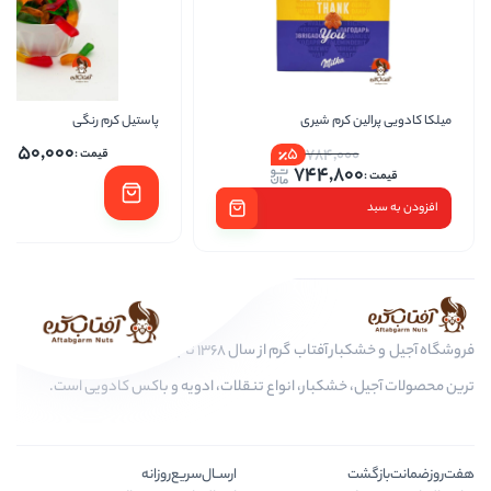
 شیری
پاستیل کرم رنگی
پاستیل
1,250,000
5
78
744
فروشگاه آجیل و خشکبار آفتاب گرم از سال 1368 تا به امروز، عرضه کننده مرغوب
ار، انواع تنقلات، ادویه و باکس کادویی است.
ارســال‌سریع‌روزانه