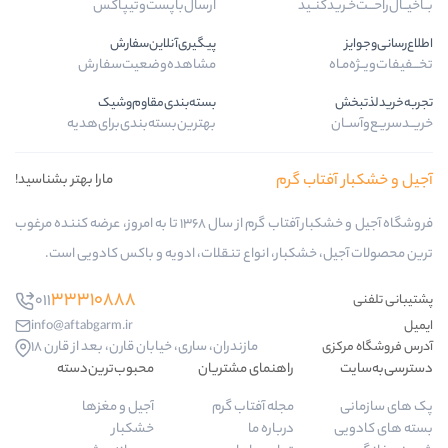
ارسال‌با‌پست‌و‌تیپاکس
پیگیری‌آنلاین‌سفارش
مشاهده‌وضعیت‌سفارش
بسته‌بندی‌مقاوم‌وشیک
بهترین‌بسته‌بندی‌برای‌هدیه
گرم
مارا بهتر بشناسید!
فروشگاه آجیل و خشکبار آفتاب گرم از سال 1368 تا به امروز، عرضه کننده مرغوب
ار، انواع تنقلات، ادویه و باکس کادویی است.
33310888
011
info@aftabgarm.ir
مازندران، ساری، خیابان قارن، بعد از قارن 18
راهنمای مشتریان
محبوب‌ترین‌دسته‌
مجله آفتاب گرم
آجیل و مغزها
درباره ما
خشکبار