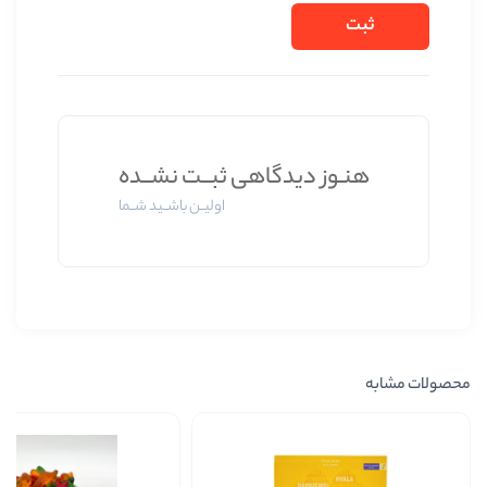
 دیدگاهی ثبــت نشــده
اولیــن باشــید شــما