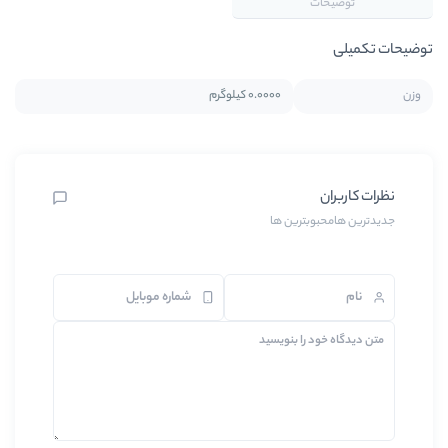
0.0000 کیلوگرم
ین ها