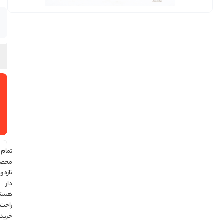
موجود
در انبار
افزودن
به سبد
خرید
تمام
محصولات
تازه و تاریخ
دار
هستند ،
راحت
خرید کن !