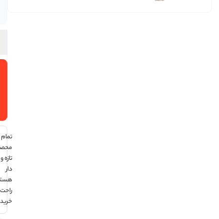
موجود
در انبار
افزودن
به سبد
خرید
تمام
محصولات
تازه و تاریخ
دار
هستند ،
راحت
خرید کن !