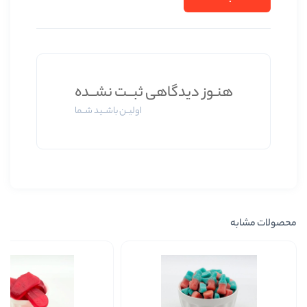
ز دیدگاهی ثبــت نشــده
اولیــن باشــید شــما