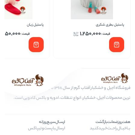
پاستیل زبان
پاست
1,250,000
1,250
فروشگاه آجیل و خشکبار آفتاب گرم از سال 1368 تا به امروز، عرضه کننده مرغوب
کبار، انواع تنقلات، ادویه و باکس کادویی است.
ارســال‌سریع‌روزانه
ید
ارسال‌با‌پست‌و‌تیپاکس