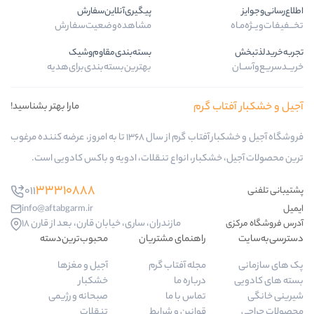
پیگیری‌آنلاین‌سفارش
مشاهده‌وضعیت‌سفارش
بسته‌بندی‌مقاوم‌وشیک
بهترین‌بسته‌بندی‌برای‌هدیه
 گرم
مارا بهتر بشناسید!
فروشگاه آجیل و خشکبار آفتاب گرم از سال 1368 تا به امروز، عرضه کننده مرغوب
کبار، انواع تنقلات، ادویه و باکس کادویی است.
33310888
011
info@aftabgarm.ir
مازندران، ساری، خیابان قارن، بعد از قارن 18
راهنمای مشتریان
محبوب‌ترین‌دسته‌
مجله آفتاب گرم
آجیل و مغزها
درباره ما
خشکبار
تماس با ما
صبحانه و رژیمی
قوانین و شرایط
تنقلات