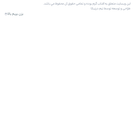
م بوده و تمامی حقوق آن محفوظ مي باشد.
ا
بزن بریم بالا