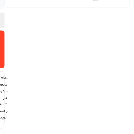
در انبار
افزودن
به سبد
خرید
تمام
محصولات
تازه و تاریخ
دار
هستند ،
راحت
خرید کن !