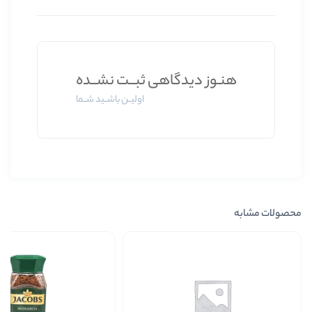
ز دیدگاهی ثبــت نشــده
اولیــن باشــید شــما