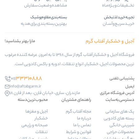
مشاهده‌وضعیت‌سفارش
بسته‌بندی‌مقاوم‌وشیک
بهترین‌بسته‌بندی‌برای‌هدیه
 گرم
مارا بهتر بشناسید!
فروشگاه آجیل و خشکبار آفتاب گرم از سال 1368 تا به امروز، عرضه کننده مرغوب
کبار، انواع تنقلات، ادویه و باکس کادویی است.
33310888
011
info@aftabgarm.ir
مازندران، ساری، خیابان قارن، بعد از قارن 18
راهنمای مشتریان
محبوب‌ترین‌دسته‌
مجله آفتاب گرم
آجیل و مغزها
درباره ما
خشکبار
تماس با ما
صبحانه و رژیمی
قوانین و شرایط
تنقلات