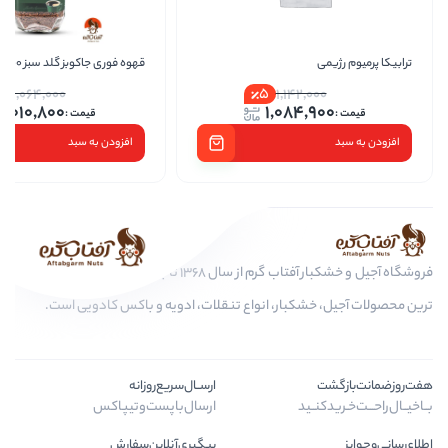
قهوه فوری جاکوبز گلد سبز 100 گرم
ردماگ ق
5
5
1,064,000
1,142,
1,010,800
1,084
افزودن به سبد
فروشگاه آجیل و خشکبار آفتاب گرم از سال 1368 تا به امروز، عرضه کننده مرغوب
کبار، انواع تنقلات، ادویه و باکس کادویی است.
ارســال‌سریع‌روزانه
ید
ارسال‌با‌پست‌و‌تیپاکس
پیگیری‌آنلاین‌سفارش