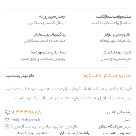
ارســال‌سریع‌روزانه
ارسال‌با‌پست‌و‌تیپاکس
پیگیری‌آنلاین‌سفارش
مشاهده‌وضعیت‌سفارش
بسته‌بندی‌مقاوم‌وشیک
بهترین‌بسته‌بندی‌برای‌هدیه
م
مارا بهتر بشناسید!
فروشگاه آجیل و خشکبار آفتاب گرم از سال 1368 تا به امروز، عرضه کننده مرغوب
، انواع تنقلات، ادویه و باکس کادویی است.
33310888
011
info@aftabgarm.ir
مازندران، ساری، خیابان قارن، بعد از قارن 18
هنمای مشتریان
محبوب‌ترین‌دسته‌