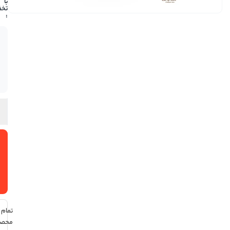
1,103,900
فقط 2
عدد در
انبار
موجود
است
افزودن
به سبد
خرید
تمام
محصولات