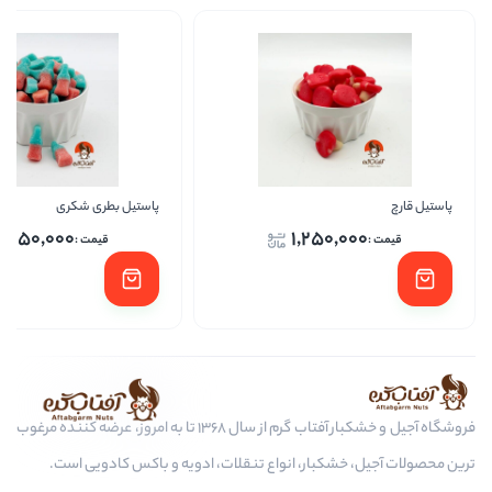
پاستیل بطری شکری
کیتاریچ ب
1,250,000
1,
افزودن
فروشگاه آجیل و خشکبار آفتاب گرم از سال 1368 تا به امروز، عرضه کننده مرغوب
، انواع تنقلات، ادویه و باکس کادویی است.