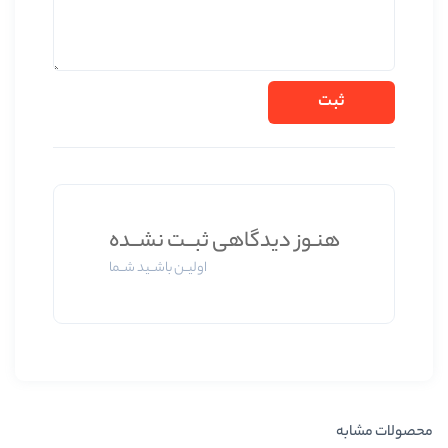
دیدگاهی ثبــت نشــده
اولیــن باشــید شــما