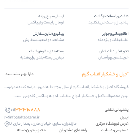
ارســال‌سریع‌روزانه
ارسال‌با‌پست‌و‌تیپاکس
پیگیری‌آنلاین‌سفارش
مشاهده‌وضعیت‌سفارش
بسته‌بندی‌مقاوم‌وشیک
بهترین‌بسته‌بندی‌برای‌هدیه
م
مارا بهتر بشناسید!
فروشگاه آجیل و خشکبار آفتاب گرم از سال 1368 تا به امروز، عرضه کننده مرغوب
، انواع تنقلات، ادویه و باکس کادویی است.
33310888
011
info@aftabgarm.ir
مازندران، ساری، خیابان قارن، بعد از قارن 18
هنمای مشتریان
محبوب‌ترین‌دسته‌