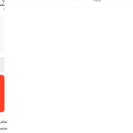
1,103,900
فقط 2
عدد در
انبار
موجود
است
افزودن
به سبد
خرید
تمام
محصولات