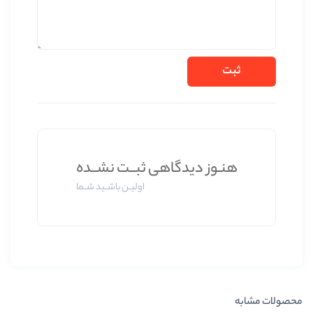
دیدگاهی ثبــت نشــده
اولیــن باشــید شــما