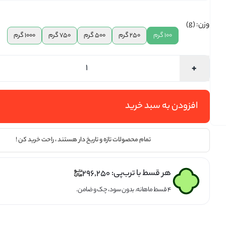
تخمه ها
وزن: (g)
100 گرم
250 گرم
500 گرم
750 گرم
1000 گرم
افزودن به سبد خرید
تمام محصولات تازه و تاریخ دار هستند ، راحت خرید کن !
هر قسط با ترب‌پی:
296,250
۴ قسط ماهانه. بدون سود، چک و ضامن.