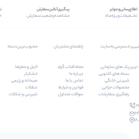
اطلاع‌رسانی‌و‌جوایز
پیگیری‌آنلاین‌سفارش
ت
تخـــفیفات‌ویــژه‌مـاه
مشاهده‌وضعیت‌سفارش
خر
دسترسی‌به‌سایت
راهنمای مشتریان
محبوب‌ترین‌دسته‌
اسید!
 مرغوب ترین
پک های سازمانی
مجله آفتاب گرم
آجیل و مغزها
بسته های کادویی
درباره ما
خشکبار
شیرینی خانگی
تماس با ما
صبحانه و رژیمی
محصولات حراجی
قوانین و شرایط
تنقلات
رهگیری سفارشات
سوالات متداول
شیرینی و شکلات
01
in