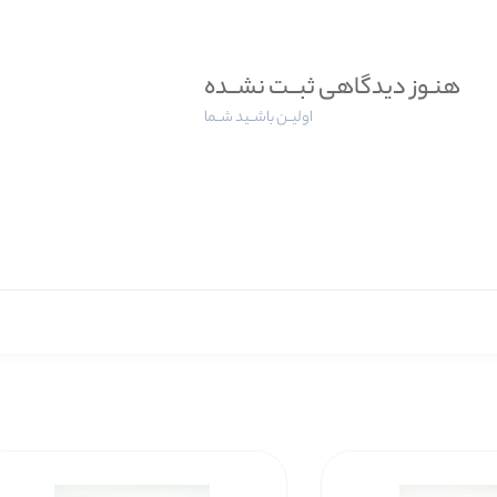
هنـوز دیدگاهی ثبــت نشــده
اولیــن باشــید شــما