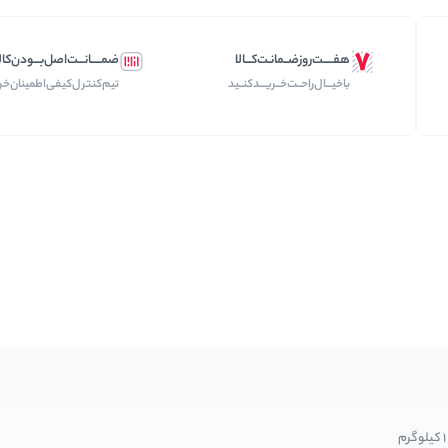
هفـــــت‌روز‌ضــمانـت‌کـــالا
ضمـــــانـــت‌اصل‌بـــودن‌کال
با‌خیـــال‌راحــت‌‌‌خــریـــد‌کنــید
تیم‌کنترل‌کیفی‌اطمینان‌خر