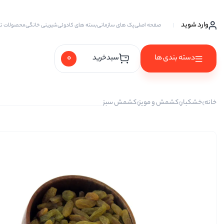
وارد شوید
صفحه اصلی
پک های سازمانی
بسته های کادوئی
شیرینی خانگی
محصولات ت
0
دسته بندی ها
سبدخرید
آجیل ها
خانه
خشکبار
کشمش و مویز
کشمش سبز
آجیل خام
آجیل چهار مغز
آجیل سه مغز
آجیل شیرین
آجیل مخلوط
پسته
پسته احمد آقایی