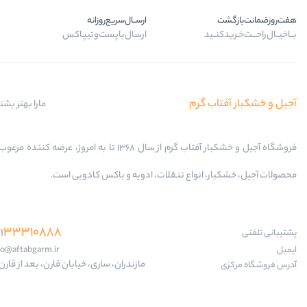
هفت‌روز‌ضمانت‌بازگشت
ارســال‌سریع‌روزانه
بــا‌خیــال‌راحـــت‌خـرید‌کنــید
ارسال‌با‌پست‌و‌تیپاکس
آجیل و خشکبار آفتاب گرم
مارا بهتر بشن
فروشگاه آجیل و خشکبار آفتاب گرم از سال 1368 تا به امروز، عرضه کننده
محصولات آجیل، خشکبار، انواع تنقلات، ادویه و باکس کادویی است.
33310888
1
پشتیبانی تلفنی
ایمیل
fo@aftabgarm.ir
مازندران، ساری، خیابان قارن، بعد از قارن 18
آدرس‌ فروشگاه مرکزی