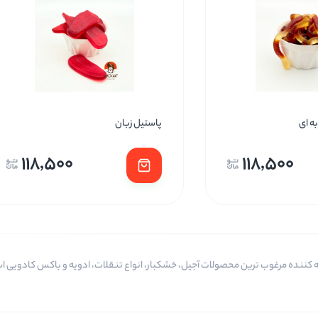
ه ای
پاستیل زبان
118,500
118,500