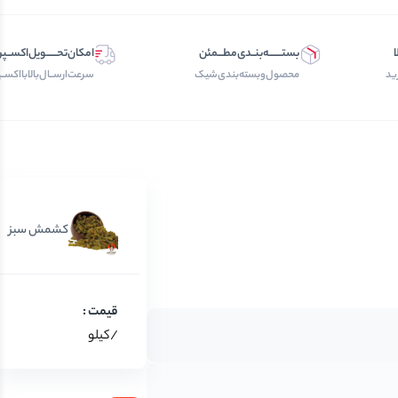
ا
بستـــــــه‌بنــدی‌مطـــمئن
امکان‌تحــــــویل‌اکســ
ید
محصول‌و‌بسته‌بندی‌‌شیک
سرعت‌ارســال‌بالابااکسـ
کشمش سبز
/کیلو