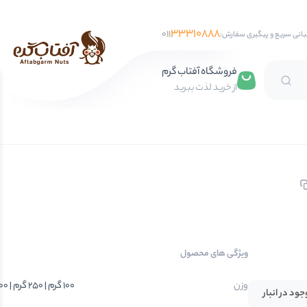
33310888
011
بانی سریع و پیگیری سفارش:
فروشگاه آفتاب گرم
از خرید لذت ببرید
تخمه آفتابگردان
تخمه کدو
تخمه جابانی
تخمه هندوانه
فندق
ویژگی های محصول
مغز فندق
فندق با پوست
وزن
100 گرم | 250 گرم | 500 گرم | 750 گرم | 1 کیلوگرم
جود در انبار