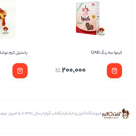
کینوا سه رنگ OAB
پاستیل کرم نوشاب
200,000
فروشگاه آجیل و خشکبار آفتاب گرم از سال 1368 تا به امروز، عرضه کننده مرغوب ترین محصولات آجیل، خشکبار، انواع تنقلات، ادویه و باکس کادویی است.