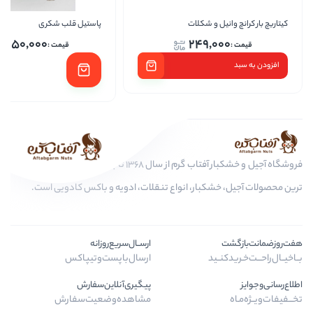
 و شکلات
پاستیل قلب شکری
پاست
1,250,000
249,
فروشگاه آجیل و خشکبار آفتاب گرم از سال 1368 تا به امروز، عرضه کننده مرغوب
کبار، انواع تنقلات، ادویه و باکس کادویی است.
ارســال‌سریع‌روزانه
ید
ارسال‌با‌پست‌و‌تیپاکس
پیگیری‌آنلاین‌سفارش
مشاهده‌وضعیت‌سفارش