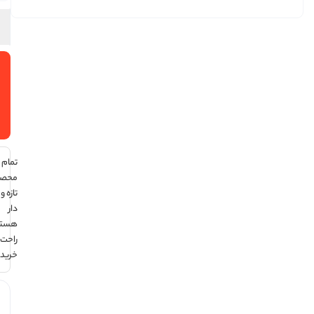
افزودن
به سبد
خرید
تمام
محصولات
تازه و تاریخ
دار
هستند ،
راحت
خرید کن !
هر قسط