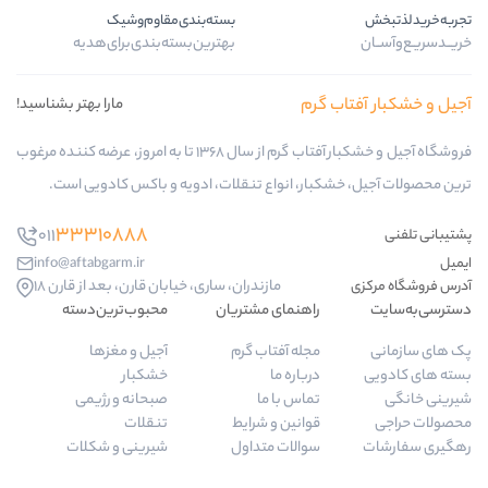
بسته‌بندی‌مقاوم‌وشیک
بهترین‌بسته‌بندی‌برای‌هدیه
 گرم
مارا بهتر بشناسید!
فروشگاه آجیل و خشکبار آفتاب گرم از سال 1368 تا به امروز، عرضه کننده مرغوب
کبار، انواع تنقلات، ادویه و باکس کادویی است.
33310888
011
info@aftabgarm.ir
مازندران، ساری، خیابان قارن، بعد از قارن 18
راهنمای مشتریان
محبوب‌ترین‌دسته‌
مجله آفتاب گرم
آجیل و مغزها
درباره ما
خشکبار
تماس با ما
صبحانه و رژیمی
قوانین و شرایط
تنقلات
سوالات متداول
شیرینی و شکلات