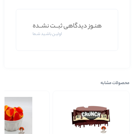
ز دیدگاهی ثبــت نشــده
اولیــن باشــید شــما