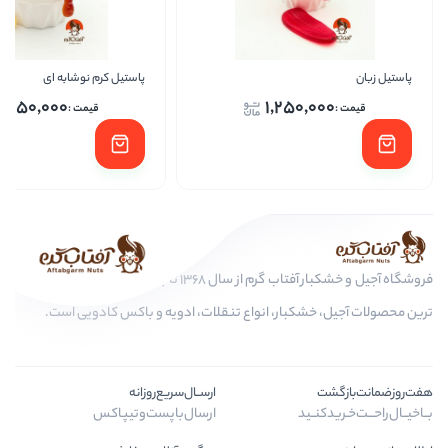
پاستیل کرم نوشابه ای
پاس
1,250,000
1,250,
فروشگاه آجیل و خشکبار آفتاب گرم از سال 1368 تا به امروز، عرضه کننده مرغوب
کبار، انواع تنقلات، ادویه و باکس کادویی است.
ارســال‌سریع‌روزانه
ـید
ارسال‌با‌پست‌و‌تیپاکس