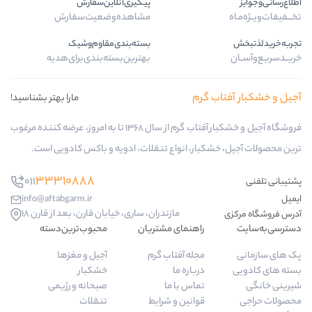
پیگیری‌آنلاین‌سفارش
مشاهده‌وضعیت‌سفارش
بسته‌بندی‌مقاوم‌وشیک
بهترین‌بسته‌بندی‌برای‌هدیه
ب گرم
مارا بهتر بشناسید!
فروشگاه آجیل و خشکبار آفتاب گرم از سال 1368 تا به امروز، عرضه کننده مرغوب
کبار، انواع تنقلات، ادویه و باکس کادویی است.
33310888
011
info@aftabgarm.ir
مازندران، ساری، خیابان قارن، بعد از قارن 18
راهنمای مشتریان
محبوب‌ترین‌دسته‌
مجله آفتاب گرم
آجیل و مغزها
درباره ما
خشکبار
تماس با ما
صبحانه و رژیمی
قوانین و شرایط
تنقلات