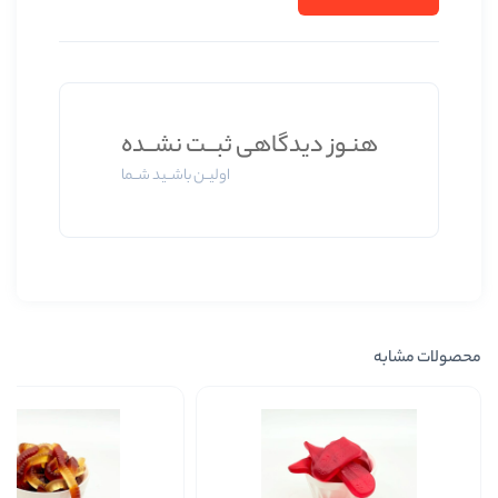
وز دیدگاهی ثبــت نشــده
اولیــن باشــید شــما