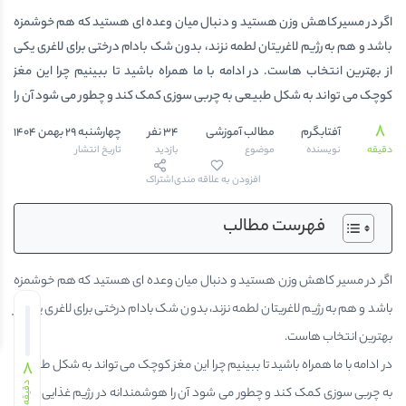
اگر در مسیر کاهش وزن هستید و دنبال میان وعده ای هستید که هم خوشمزه
باشد و هم به رژیم لاغریتان لطمه نزند، بدون شک بادام درختی برای لاغری یکی
از بهترین انتخاب هاست. در ادامه با ما همراه باشید تا ببینیم چرا این مغز
کوچک می تواند به شکل طبیعی به چربی سوزی کمک کند و چطور می شود آن را
هوشمندانه در رژیم غذایی روزانه جای داد. راستی اگر دنبال بادام تازه، سالم و
8
آفتابگرم
مطالب آموزشی
34 نفر
چهارشنبه 29 بهمن 1404
بدون افزودنی هستید، فروشگاه آجیل و خشکبار آفتابگرم مرجع خرید آنلاین
دقیقه
نویسنده
موضوع
بازدید
تاریخ انتشار
محصولات باکیفیت ایرانی و خارجی است که می توانید به راحتی از آن سفارش
افزودن به علاقه مندی
اشتراک
دهید.ارزش تغذیه ای بادام درختیبادام درختی یکی از مغزهایی است که هم از
نظر ارزش تغذیه ای بالا و هم از نظر طعم بی نظیر، جایگاه خاصی در رژیم […]
فهرست مطالب
اگر در مسیر کاهش وزن هستید و دنبال میان وعده ای هستید که هم خوشمزه
باشد و هم به رژیم لاغریتان لطمه نزند، بدون شک بادام درختی برای لاغری یکی از
بهترین انتخاب هاست.
8
در ادامه با ما همراه باشید تا ببینیم چرا این مغز کوچک می تواند به شکل طبیعی
دقیقه
به چربی سوزی کمک کند و چطور می شود آن را هوشمندانه در رژیم غذایی روزانه