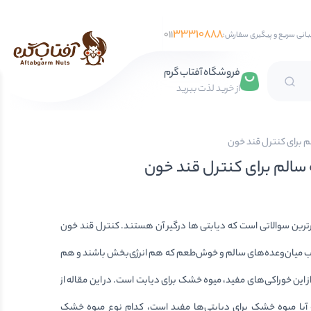
33310888
011
بانی سریع و پیگیری سفارش:
فروشگاه آفتاب گرم
از خرید لذت ببرید
تخمه آفتابگردان
 برای کنترل قند خون
تخمه کدو
سالم برای کنترل قند خون
تخمه جابانی
تخمه هندوانه
رترین سوالاتی است که دیابتی ها درگیر آن هستند. کنترل قند خون
فندق
اب میان‌وعده‌های سالم و خوش‌طعم که هم انرژی‌بخش باشند و هم
مغز فندق
این خوراکی‌های مفید، میوه خشک برای دیابت است. در این مقاله از
فندق با پوست
 آیا میوه خشک برای دیابتی‌ها مفید است، کدام نوع میوه خشک