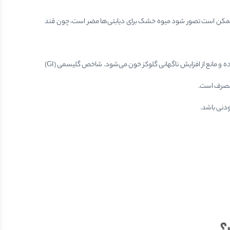
ر ممکن است تصور شود میوه خشک برای دیابتی‌ها مضر است، چون قند
اگر میوه خشک بدون شکر افزوده تهیه شود، می‌تواند بخشی از تغذیه سالم بیماران دیابتی باشد. فیبر بالای موجود در آن به کاهش سرعت جذب قند کمک کرده و مانع از افزایش ناگهانی گلوکز خون می‌شود. شاخص گلیسمی (GI)
 مصرف است.
دنی باشد.