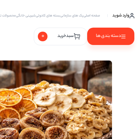
وارد شوید
صفحه اصلی
پک های سازمانی
بسته های کادوئی
شیرینی خانگی
محصولات ت
0
دسته بندی ها
سبدخرید
آجیل ها
آجیل خام
آجیل چهار مغز
آجیل سه مغز
آجیل شیرین
آجیل مخلوط
پسته
پسته احمد آقایی