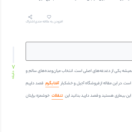
ا نیز مبتلا به این بیماری هستید و قصد دارید بدانید این تنقلات
اشید.میوه خشک برای دیابت؛ بررسی […]
افزودن به علاقه مندی
اشتراک
7
 همیشه یکی از دغدغه‌های اصلی است. انتخاب میان‌وعده‌های سالم و
دقیقه
ست. در این مقاله از فروشگاه آجیل و خشکبار
آفتابگرم
قصد داریم
 این بیماری هستید و قصد دارید بدانید این
تنقلات
خوشمزه برایتان