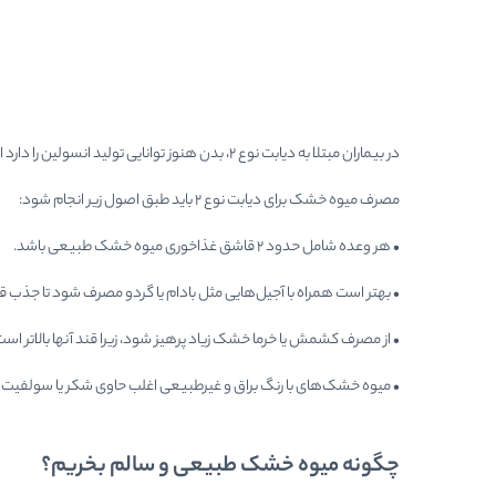
در بیماران مبتلا به دیابت نوع ۲، بدن هنوز توانایی تولید انسولین را دارد اما حساسیت سلول‌ها به آن کاهش یافته است. بنابراین نوع و میزان کربوهیدرات مصرفی اهمیت زیادی دارد.
مصرف میوه خشک برای دیابت نوع ۲ باید طبق اصول زیر انجام شود:
• هر وعده شامل حدود ۲ قاشق غذاخوری میوه خشک طبیعی باشد.
• بهتر است همراه با آجیل‌هایی مثل بادام یا گردو مصرف شود تا جذب ق
• از مصرف کشمش یا خرما خشک زیاد پرهیز شود، زیرا قند آنها بالاتر است
• میوه خشک‌های با رنگ براق و غیرطبیعی اغلب حاوی شکر یا سولفیت 
چگونه میوه خشک طبیعی و سالم بخریم؟