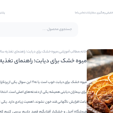
خفیفی
رهگیری سفارشات
تماس‌با‌ما
پشتی
پسته اکبری
خانه
مطالب آموزشی
میوه خشک برای دیابت؛ راهنمای تغذیه سالم
پسته فندقی
میوه خشک برای دیابت؛ راهنمای تغذیه 
بادام
بادام هندی
میوه خشک برای دیابت خوب است یا نه؟! این سوال یکی از پرتکرا
بادام درختی
برای بیماران دیابتی همیشه یکی از دغدغه‌های اصلی است. انتخ
بادام زمینی
باعث افزایش ناگهانی قند خون نشوند، اهمیت زیادی دارد. یکی از 
بادام زمینی روکش دار
فروشگاه آجیل و خشکبار آفتابگرم قصد داریم بررسی کنیم که