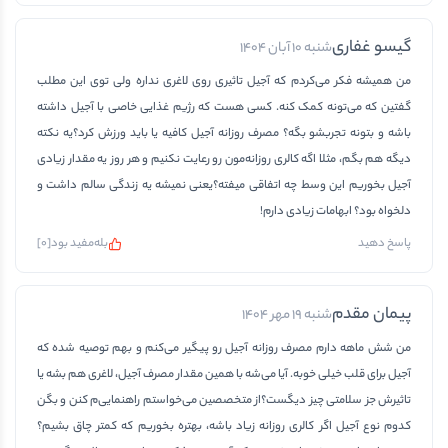
گیسو غفاری
شنبه 10 آبان 1404
من همیشه فکر می‌کردم كه آجیل تاثیری روی لاغری نداره ولی توی این مطلب
گفتین که می‌تونه کمک کنه. کسی هست که رژیم غذایی خاصی با آجیل داشته
باشه و بتونه تجربشو بگه؟ مصرف روزانه آجیل کافیه یا باید ورزش کرد؟یه نکته
دیگه هم بگم، مثلا اگه کالری روزانه‌مون رو رعایت نکنیم و هر روز یه مقدار زیادی
آجیل بخوریم این وسط چه اتفاقی میفته؟یعنی نمیشه یه زندگی سالم داشت و
دلخواه بود؟ ابهامات زیادی دارم!
بله
مفید بود
[
0
]
پاسخ دهید
پیمان مقدم
شنبه 19 مهر 1404
من شش ماهه دارم مصرف روزانه آجیل رو پیگیر می‌کنم و بهم توصیه شده که
آجیل برای قلب خیلی خوبه. آیا می‌شه با همین مقدار مصرف آجیل، لاغری هم بشه یا
تاثیرش جز سلامتی چیز دیگست؟از متخصصین می‌خواستم راهنمایی‌م کنن و بگن
کدوم نوع آجیل اگر کالری روزانه زیاد باشه، بهتره بخوریم که کمتر چاق بشیم؟