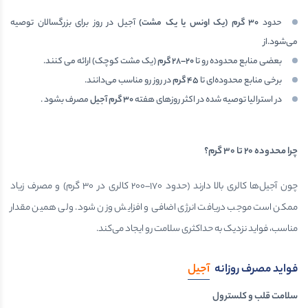
حدود
۳۰
گرم (یک اونس یا یک مشت)
آجیل در روز برای بزرگسالان توصیه
می‌شود.از
بعضی منابع محدوده رو تا
۲۰
–
۲۸
گرم
(یک مشت کوچک) ارائه می کنند.
برخی منابع محدوده‌ای تا
۴۵
گرم
در روز رو مناسب می‌دانند.
در استرالیا توصیه شده در اکثر روزهای هفته
۳۰
گرم آجیل
مصرف بشود .
چرا محدوده
۲۰
تا
۳۰
گرم؟
چون آجیل‌ها کالری بالا دارند (حدود ۱۷۰–۲۰۰ کالری در ۳۰ گرم) و مصرف زیاد
ممکن است موجب دریافت انرژی اضافی و افزایش وزن شود. ولی همین مقدار
مناسب، فواید نزدیک به حداکثری سلامت رو ایجاد می‌کند.
فواید مصرف روزانه
آجیل
سلامت قلب و کلسترول