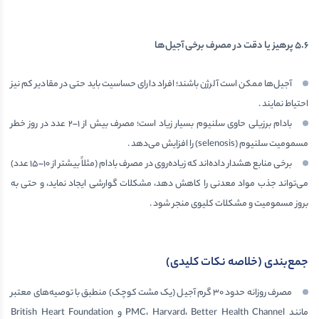
۵.۶
پرهیز یا دقت در مصرف برخی آجیل‌ها
آجیل‌ها ممکن است آلرژن باشند؛ افراد دارای حساسیت باید حتی در مقادیر کم نیز
احتیاط نمایند .
بادام برزیلی حاوی سلنیوم بسیار زیاد است؛ مصرف بیش از ۱–۲ عدد در روز خطر
مسمومیت سلنیوم (selenosis) را افزایش می‌دهد .
برخی منابع هشدار داده‌اند که زیاده‌روی در مصرف بادام (مثلاً بیشتر از 10–15 عدد)
می‌تواند جذب مواد معدنی را کاهش دهد، مشکلات گوارشی ایجاد نماید، و حتی به
بروز مسمومیت و مشکلات کلیوی منجر شود .
جمع‌بندی (خلاصه نکات کلیدی)
مصرف روزانه حدود ۳۰ گرم آجیل (یک مشت کوچک) منطبق با توصیه‌های معتبر
مانند PMC، Harvard، Better Health Channel و British Heart Foundation