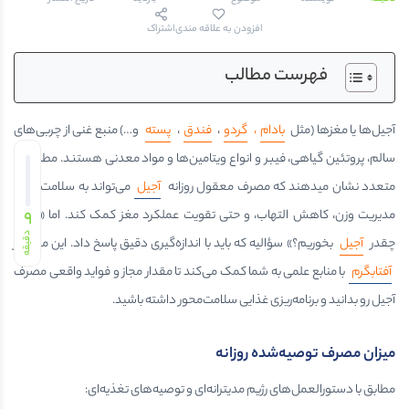
افزودن به علاقه مندی
اشتراک
فهرست مطالب
آجيل‌ها يا مغزها (مثل
بادام
،
گردو
،
فندق
،
پسته
و…) منبع غنی از چربی‌های
سالم، پروتئین گیاهی، فیبر و انواع ویتامین‌ها و مواد معدنی هستند. مطالعات
متعدد نشان میدهند که مصرف معقول روزانه
آجیل
می‌تواند به سلامت قلب،
9
مدیریت وزن، کاهش التهاب، و حتی تقویت عملکرد مغز کمک کند. اما «روزانه
دقیقه
چقدر
آجیل
بخوریم؟» سؤالیه که باید با اندازه‌گیری دقیق پاسخ داد. این مقاله از
آفتابگرم
با منابع علمی به شما کمک می‌کند تا مقدار مجاز و فواید واقعی مصرف
آجیل رو بدانید و برنامه‌ریزی غذایی سلامت‌محور داشته باشید.
میزان مصرف توصیه‌شده روزانه
مطابق با دستورالعمل‌های رژیم مدیترانه‌ای و توصیه‌های تغذیه‌ای: