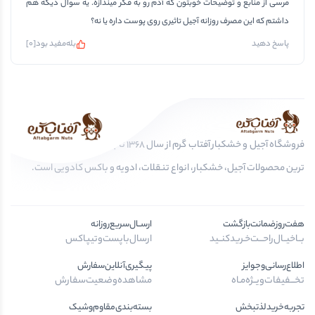
مرسی از منابع و توضیحات خوبتون که آدم رو به فکر میندازه. یه سوال دیگه هم
داشتم که این مصرف روزانه آجیل تاثیری روی پوست داره یا نه؟
بله
مفید بود
[
0
]
پاسخ دهید
فروشگاه آجیل و خشکبار آفتاب گرم از سال 1368 تا به امروز، عرضه کننده مرغوب
ترین محصولات آجیل، خشکبار، انواع تنقلات، ادویه و باکس کادویی است.
هفت‌روز‌ضمانت‌بازگشت
ارســال‌سریع‌روزانه
بــا‌خیــال‌راحـــت‌خـرید‌کنــید
ارسال‌با‌پست‌و‌تیپاکس
اطلاع‌رسانی‌و‌جوایز
پیگیری‌آنلاین‌سفارش
تخـــفیفات‌ویــژه‌مـاه
مشاهده‌وضعیت‌سفارش
تجربه‌خرید‌لذتبخش
بسته‌بندی‌مقاوم‌وشیک