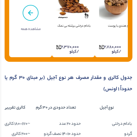
بادام هندی با پوست
بادام درختی برشته بی نمک
مشاهده همه
2,370,000
2,780,000
/کیلو
/کیلو
جدول کالری و مقدار مصرف هر نوع آجیل (بر مبنای
۳۰
گرم یا
حدوداً
۱
اونس)
نوع آجیل
تعداد حدودی در
۳۰
گرم
کالری تقریبی
بادام درختی
حدود 20 عدد
~170–180 کالری
گردو
حدود 10–14 نصف گردو
~200 کالری