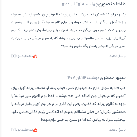
طاها منصوری
چهارشنبه 14 آبان 1404
پدرم در اومده همش فکر می‌کنم کالری روزانه بالا بره و چاق بشم، از طرفی مصرف
روزانه آجیل می‌گن برای سلامتی خوبه ولی برای تاثیر مصرف آجیل روی لاغری هم یه
جورایی شک دارم چون میگن بعضی‌هاشون خیلی چربه،آخرش نفهمیدم کدوم
آجیلا برای رژیم غذایی مناسبه و چطوری می‌شه که یه سری می‌گن خیلی خوبه یه
سری می‌گن نه،یکی به من بگه دقیق چه خبره؟
بله
مفید بود
[
0
]
پاسخ دهید
سپهر جعفری
دوشنبه 12 آبان 1404
خب حالا یه سوال دارم که امیدوارم کسی جواب بده، آیا مصرف روزانه آجیل برای
آدمایی که می‌خوان وزن اضافه کنن هم موثره یا فقط روی لاغری تاثیر میذاره؟با
توجه به کالری روزانه که گفتین، یعنی این کالری برای هر نوع آجیلی فرق می‌کنه یا
همه‌شون یکی‌ان؟من خیلی مشتاقم بدونم که اگه کسی رژیم غذایی خاصی داره.
ببخشید سوالاتم زیادی شد اما دونستن اینا خیلی برام مهمه!
بله
مفید بود
[
0
]
پاسخ دهید