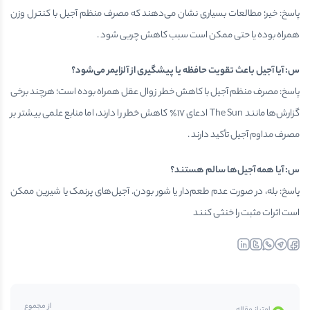
پاسخ: خیر؛ مطالعات بسیاری نشان می‌دهند که مصرف منظم آجیل با کنترل وزن
همراه بوده یا حتی ممکن است سبب کاهش چربی شود .
س: آیا آجیل باعث تقویت حافظه یا پیشگیری از آلزایمر می‌شود؟
پاسخ: مصرف منظم آجیل با کاهش خطر زوال عقل همراه بوده است؛ هرچند برخی
گزارش‌ها مانند The Sun ادعای ۱۷٪ کاهش خطر را دارند، اما منابع علمی بیشتر بر
مصرف مداوم آجیل‌ تأکید دارند .
س: آیا همه آجیل‌ها سالم هستند؟
پاسخ: بله، در صورت عدم طعم‌دار یا شور بودن. آجیل‌های پرنمک یا شیرین ممکن
است اثرات مثبت را خنثی کنند
linkedin
twitter
whatsapp
telegr
fa
از مجموع