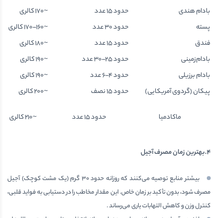
بادام هندی
حدود 15 عدد
~170 کالری
پسته
حدود 30 عدد
~160–170 کالری
فندق
حدود 15 عدد
~180 کالری
بادام‌زمینی
حدود 25–30 عدد
~190 کالری
بادام برزیلی
حدود 4–6 عدد
~190 کالری
پیكان (گردوی آمریکایی)
حدود 15 نصف
~200 کالری
ماکادمیا
حدود 15 عدد
~210 کالری
4.بهترین زمان مصرف آجیل
بیشتر منابع توصیه می‌کنند که روزانه حدود ۳۰ گرم (یک مشت کوچک) آجیل
مصرف شود، بدون تأکید بر زمان خاص. این مقدار مخاطب را در دستیابی به فواید قلبی،
کنترل وزن و کاهش التهابات یاری می‌رساند .