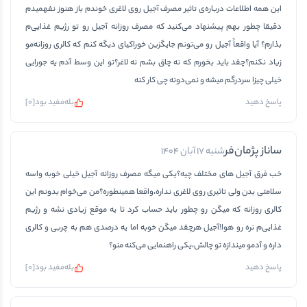
این همه اطلاعات درباره‌ی تاثیر مصرف آجیل روی لاغری خوندم باز هنوز نفهمیدم
دقیقا چطور بهم پیشنهاد می‌کنید که مصرف روزانه آجیل رو تو رژیم غذایی‌م
بذارم؟ آیا واقعاً آجیل رو می‌تونم جایگزین خوراکیای دیگه کنم که کالری روزانه‌مو
زیاد نکنم؟چقد باید بخورم که نه چاق بشم نه لاغر؟تو این وسط آدم یه جورایی
خیلی چیزا سردرگم میشه و نمی‌دونه چی کار کنه
بله
مفید بود
[
0
]
پاسخ دهید
ساناز پژمان‌فر
شنبه 17 آبان 1404
خب فرق آجیل های مختلف چیه؟یکی میگه مصرف روزانه آجیل خیلی خوبه واسه
سلامتی بدن ولی تاثیری روی لاغری نداره،واقعا همینطوره؟من می‌خوام بدونم این
کالری روزانه که میگن رو چطور باید حساب کرد تا یه موقع زیادی نشه و رژیم
غذایی‌م نره رو هوا!آجیل هرچقد میگن خوبه اما یه درصدی هم به چربی و کالری
داره و آدمو میندازه تو چالش،یکی راهنمایی می‌کنه منو؟
بله
مفید بود
[
0
]
پاسخ دهید