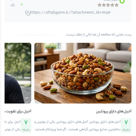
0
امتیاز مقاله
0
رای
https://aftabgarm.ir/?attachment_id=9254
پست هایی که مطالعه آن ها خالی از لطف نیست
آجیل‌های دارای پروتئین
آجیل برای تقویت سی
7
7
آجیل‌های دارای پروتئین آجیل‌های دارای پروتئین یکی از بهترین و
آجیل برای تقوی
سالم‌ترین منابع پروتئین گیاهی هستند. اگر شما ورزشکار هستید،
یکی از بهترین 
دقیقه
دقیقه