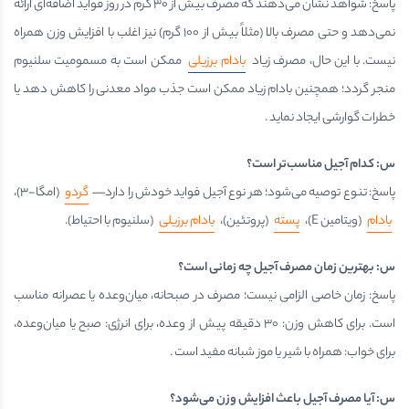
پاسخ: شواهد نشان می‌دهند که مصرف بیش از ۳۰ گرم در روز فواید اضافه‌ای ارائه
نمی‌دهد و حتی مصرف بالا (مثلاً بیش از 100 گرم) نیز اغلب با افزایش وزن همراه
نیست. با این حال، مصرف زیاد
بادام برزیلی
ممکن است به مسمومیت سلنیوم
منجر گردد؛ همچنین بادام زیاد ممکن است جذب مواد معدنی را کاهش دهد یا
خطرات گوارشی ایجاد نماید .
س: کدام آجیل مناسب‌تر است؟
پاسخ: تنوع توصیه می‌شود؛ هر نوع آجیل فواید خودش را دارد—
گردو
(امگا-۳)،
بادام
(ویتامین E)،
پسته
(پروتئین)،
بادام برزیلی
(سلنیوم با احتیاط).
س: بهترین زمان مصرف آجیل چه زمانی است؟
پاسخ: زمان خاصی الزامی نیست؛ مصرف در صبحانه، میان‌وعده یا عصرانه مناسب
است. برای کاهش وزن: ۳۰ دقیقه پیش از وعده، برای انرژی: صبح یا میان‌وعده،
برای خواب: همراه با شیر یا موز شبانه مفید است .
س: آیا مصرف آجیل باعث افزایش وزن می‌شود؟