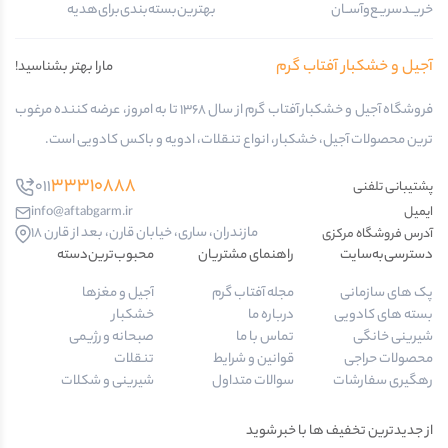
خریــد‌سریـع‌و‌آســان
بهترین‌بسته‌بندی‌برای‌هدیه
آجیل و خشکبار آفتاب گرم
مارا بهتر بشناسید!
فروشگاه آجیل و خشکبار آفتاب گرم از سال 1368 تا به امروز، عرضه کننده مرغوب
ترین محصولات آجیل، خشکبار، انواع تنقلات، ادویه و باکس کادویی است.
33310888
011
پشتیبانی تلفنی
ایمیل
info@aftabgarm.ir
مازندران، ساری، خیابان قارن، بعد از قارن 18
آدرس‌ فروشگاه مرکزی
دسترسی‌به‌سایت
راهنمای مشتریان
محبوب‌ترین‌دسته‌
پک های سازمانی
مجله آفتاب گرم
آجیل و مغزها
بسته های کادویی
درباره ما
خشکبار
شیرینی خانگی
تماس با ما
صبحانه و رژیمی
محصولات حراجی
قوانین و شرایط
تنقلات
رهگیری سفارشات
سوالات متداول
شیرینی و شکلات
از جدیدترین تخفیف ها با خبر شوید