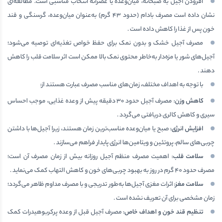
افزودن آجیل به صبحانه، میان‌وعده یا عصرانه انتخاب مناسبی است. مطالعه‌ای
نشان داده است مصرف بادام (حدود ۴۳ گرم) به‌عنوان میان‌وعده، گرسنگی و قند
خون پس از غذا را کاهش داده است .
مصرف آجیل خشک و بدون نمک برای حفظ خواص تغذیه‌ای توصیه می‌شود؛
آجیل‌های شور یا مزه‌دار به‌خاطر محتوی نمک بالا ممکن است اثر سلامت قلب را کاهش
دهند .
با توجه به اهداف مختلف، زمان‌های مناسب مصرف عبارت هستند از:
کاهش وزن
: مصرف آجیل حدود ۳۰ دقیقه پیش از وعده غذایی، موجب احساس
سیری و کاهش کالری دریافتی می‌گردد .
افزایش انرژی
: صبح یا میان‌وعده مناسب‌ترین زمان هستند، زیرا آجیل‌ها با داشتن
چربی‌های سالم، پروتئین و ویتامین‌ها انرژی پایدار فراهم می‌سازند .
سلامت قلب
: اهمیت مصرف منظم آجیل روزانه بیش از زمان مصرف آن است؛
مصرف حدود ۴۰ گرم در روز به بهبود چربی‌های خون و کاهش التهاب کمک می‌نماید .
سلامت مغز
: اثرات مغزی آجیل‌ها به‌طور تدریجی و با مصرف مداوم ظاهر می‌گردد؛
زمان مشخصی برای آن تعریف نشده است .
تنظیم قند خون و اهداف خاص
: مصرف آجیل قبل از وعده پرکربوهیدرات کمک