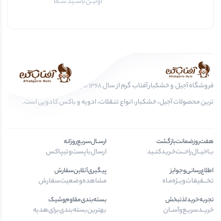
اولیــن باشــید شــما
فروشگاه آجیل و خشکبار آفتاب گرم از سال 1368 تا به امروز، عرضه کننده مرغوب
ترین محصولات آجیل، خشکبار، انواع تنقلات، ادویه و باکس کادویی است.
هفت‌روز‌ضمانت‌بازگشت
ارســال‌سریع‌روزانه
بــا‌خیــال‌راحـــت‌خـرید‌کنــید
ارسال‌با‌پست‌و‌تیپاکس
اطلاع‌رسانی‌و‌جوایز
پیگیری‌آنلاین‌سفارش
تخـــفیفات‌ویــژه‌مـاه
مشاهده‌وضعیت‌سفارش
تجربه‌خرید‌لذتبخش
بسته‌بندی‌مقاوم‌وشیک
خریــد‌سریـع‌و‌آســان
بهترین‌بسته‌بندی‌برای‌هدیه