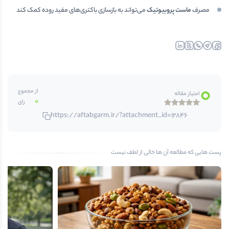
مصرف
ماست پروبیوتیک
می‌تواند به بازسازی باکتری‌های مفید روده کمک کند
linkedin
twitter
whatsapp
telegr
fa
0
از مجموع
امتیاز مقاله
0
رای
https://aftabgarm.ir/?attachment_id=12846
پست هایی که مطالعه آن ها خالی از لطف نیست