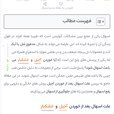
افزودن به علاقه مندی
اشتراک
فهرست مطالب
اسهال یکی از شایع ترین مشکلات گوارشی است که تقریبا همه افراد در طول
زندگی آن را تجربه کرده اند. این عارضه می تواند به شکل
مدفوع شل یا آبکی
بروز
کند و معمولا با دل پیچه، ضعف بدن و در بعضی موارد با استفراغ همراه می شود.
اما یکی از پرسش های رایج این است که
آیا خوردن
آجیل
و
خشکبار
6
می تواند
دقیقه
باعث اسهال شود؟
پاسخ مثبت است. برخی از مغزیجات به دلیل داشتن فیبر زیاد،
چربی بالا یا قندهای طبیعی ملین، ممکن است موجب اسهال شوند. در این مقاله
جامع به بررسی
علت اسهال بعد از خوردن آجیل
، روش های خانگی و دارویی برای
رفع اسهال
و همچنین راه های
جلوگیری از اسهال
می پردازیم.
علت اسهال بعد از خوردن
آجیل
و
خشکبار