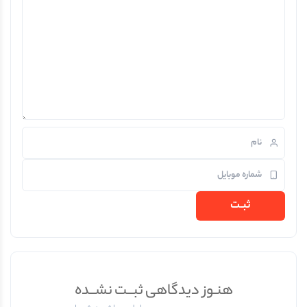
هنـوز دیدگاهی ثبــت نشــده