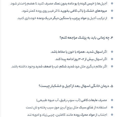
آجیل‌ها را
خیس کرده یا بو داده بدون نمک
مصرف کنید تا هضم راحت‌تر شود.
میوه‌های خشک را با آب کافی بخورید
تا اثر فیبر روی روده کمتر شود.
از ترکیب آجیل و
مواد پرچرب یا سنگین دیگر در یک وعده
خودداری کنید.
۴
.
چه زمانی باید به پزشک مراجعه کنم؟
اگر
اسهال شدید، همراه با خون یا مخاط باشد
.
اگر اسهال
بیش از
۲
–
۳
روز ادامه پیدا کند
.
اگر علائم دیگری مثل
درد شدید شکم، تب یا ضعف شدید
وجود داشته باشد.
۵
.
درمان خانگی اسهال بعد از آجیل و خشکبار چیست؟
مصرف
مایعات کافی
(آب، سوپ رقیق، آب میوه طبیعی)
استفاده از
غذای سبک
مثل برنج آب‌پز، موز، سیب پخته و نان تست
اجتناب از
مواد محرک روده
مانند کافئین، چربی زیاد و ادویه تند