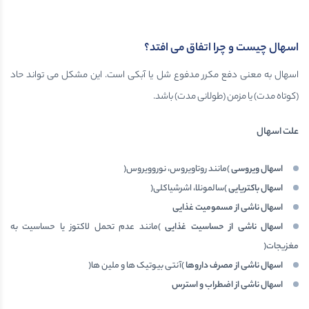
اسهال چیست و چرا اتفاق می افتد؟
اسهال به معنی دفع مکرر مدفوع شل یا آبکی است. این مشکل می تواند حاد
(کوتاه مدت) یا مزمن (طولانی مدت) باشد.
علت اسهال
اسهال ویروسی
)مانند روتاویروس، نوروویروس(
اسهال باکتریایی
)سالمونلا، اشرشیاکلی(
اسهال ناشی از مسمومیت غذایی
اسهال ناشی از حساسیت غذایی
)مانند عدم تحمل لاکتوز یا حساسیت به
مغزیجات(
اسهال ناشی از مصرف داروها
)آنتی بیوتیک ها و ملین ها(
اسهال ناشی از اضطراب و استرس