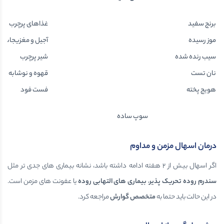
برنج سفید
غذاهای پرچرب
موز رسیده
آجیل و مغزیجات زی
سیب رنده شده
شیر پرچرب
نان تست
قهوه و نوشابه
هویج پخته
فست فود
سوپ ساده
درمان اسهال مزمن و مداوم
اگر اسهال بیش از ۲ هفته ادامه داشته باشد، نشانه بیماری های جدی تر مثل
سندرم روده تحریک پذیر
،
بیماری های التهابی روده
یا عفونت های مزمن است.
در این حالت باید حتما به
متخصص گوارش
مراجعه کرد.