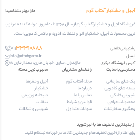
آجیل و خشکبار آفتاب گرم
مارا بهتر بشناسید!
فروشگاه آجیل و خشکبار آفتاب گرم از سال 1368 تا به امروز، عرضه کننده مرغوب
ترین محصولات آجیل، خشکبار، انواع تنقلات، ادویه و باکس کادویی است.
33310888
011
پشتیبانی تلفنی
ایمیل
info@aftabgarm.ir
مازندران، ساری، خیابان قارن، بعد از قارن 18
آدرس‌ فروشگاه مرکزی
دسترسی‌به‌سایت
راهنمای مشتریان
محبوب‌ترین‌دسته‌
پک های سازمانی
مجله آفتاب گرم
آجیل و مغزها
بسته های کادویی
درباره ما
خشکبار
شیرینی خانگی
تماس با ما
صبحانه و رژیمی
محصولات حراجی
قوانین و شرایط
تنقلات
رهگیری سفارشات
سوالات متداول
شیرینی و شکلات
از جدیدترین تخفیف ها با خبر شوید
برای اطلاع از آخرین تخفیف‌ها و جدیدترین کالاها در خبرنامه ثبت‌نام کنید.