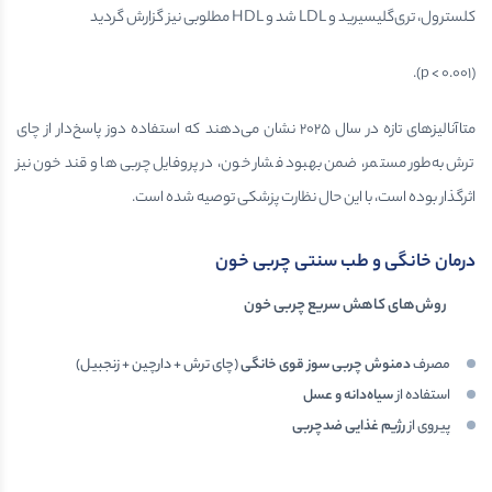
کلسترول، تری‌گلیسیرید و LDL شد و HDL مطلوبی نیز گزارش گردید
(p < 0.001).
متاآنالیزهای تازه در سال ۲۰۲۵ نشان می‌دهند که استفاده دوز ‌پاسخ‌دار از چای
ترش به‌طور مستمر، ضمن بهبود فشار خون، در پروفایل چربی‌ها و قند خون نیز
اثرگذار بوده است، با این حال نظارت پزشکی توصیه شده است.
درمان خانگی و طب سنتی چربی خون
روش‌های کاهش سریع چربی خون
مصرف
دمنوش چربی سوز قوی خانگی
(چای ترش + دارچین + زنجبیل)
استفاده از
سیاه‌دانه و عسل
پیروی از
رژیم غذایی ضدچربی