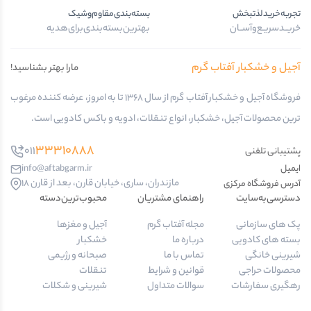
تجربه‌خرید‌لذتبخش
بسته‌بندی‌مقاوم‌وشیک
خریــد‌سریـع‌و‌آســان
بهترین‌بسته‌بندی‌برای‌هدیه
آجیل و خشکبار آفتاب گرم
مارا بهتر بشناسید!
فروشگاه آجیل و خشکبار آفتاب گرم از سال 1368 تا به امروز، عرضه کننده مرغوب
ترین محصولات آجیل، خشکبار، انواع تنقلات، ادویه و باکس کادویی است.
33310888
011
پشتیبانی تلفنی
ایمیل
info@aftabgarm.ir
مازندران، ساری، خیابان قارن، بعد از قارن 18
آدرس‌ فروشگاه مرکزی
دسترسی‌به‌سایت
راهنمای مشتریان
محبوب‌ترین‌دسته‌
پک های سازمانی
مجله آفتاب گرم
آجیل و مغزها
بسته های کادویی
درباره ما
خشکبار
شیرینی خانگی
تماس با ما
صبحانه و رژیمی
محصولات حراجی
قوانین و شرایط
تنقلات
رهگیری سفارشات
سوالات متداول
شیرینی و شکلات