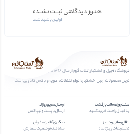
هنـوز دیدگاهی ثبــت نشــده
اولیــن باشــید شــما
فروشگاه آجیل و خشکبار آفتاب گرم از سال 1368 تا به امروز، عرضه کننده مرغوب
ترین محصولات آجیل، خشکبار، انواع تنقلات، ادویه و باکس کادویی است.
هفت‌روز‌ضمانت‌بازگشت
ارســال‌سریع‌روزانه
بــا‌خیــال‌راحـــت‌خـرید‌کنــید
ارسال‌با‌پست‌و‌تیپاکس
اطلاع‌رسانی‌و‌جوایز
پیگیری‌آنلاین‌سفارش
تخـــفیفات‌ویــژه‌مـاه
مشاهده‌وضعیت‌سفارش