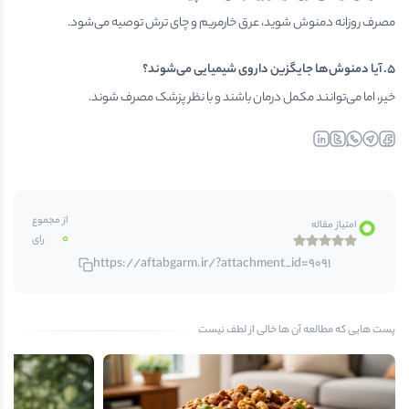
مصرف روزانه دمنوش شوید، عرق خارمریم و چای ترش توصیه می‌شود.
۵
.
آیا دمنوش‌ها جایگزین داروی شیمیایی می‌شوند؟
خیر، اما می‌توانند مکمل درمان باشند و با نظر پزشک مصرف شوند.
linkedin
twitter
whatsapp
telegr
fa
0
از مجموع
امتیاز مقاله
0
رای
https://aftabgarm.ir/?attachment_id=9091
پست هایی که مطالعه آن ها خالی از لطف نیست