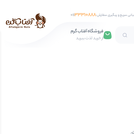
33310888
011
بانی سریع و پیگیری سفارش:
فروشگاه آفتاب گرم
از خرید لذت ببرید
تخمه آفتابگردان
تخمه کدو
تخمه جابانی
تخمه هندوانه
فندق
مغز فندق
فندق با پوست
ت.