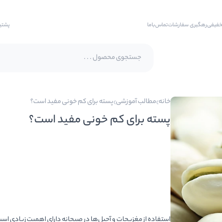
خفیفی
رهگیری سفارشات
تماس‌با‌ما
پشتی
پسته اکبری
خانه
مطالب آموزشی
پسته برای کم خونی مفید است؟
پسته فندقی
پسته برای کم خونی مفید است؟
بادام
بادام هندی
بادام درختی
بادام زمینی
بادام زمینی روکش دار
استفاده از مغزیجات و آجیل‌ها در صبحانه دارای اهمیت زیادی اس