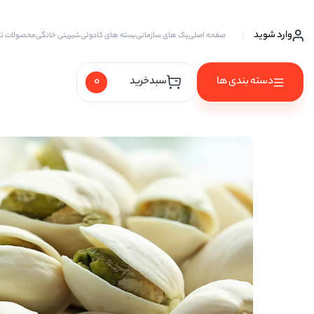
وارد شوید
صفحه اصلی
پک های سازمانی
بسته های کادوئی
شیرینی خانگی
محصولات ت
0
دسته بندی ها
سبدخرید
آجیل ها
آجیل خام
آجیل چهار مغز
آجیل سه مغز
آجیل شیرین
آجیل مخلوط
پسته
پسته احمد آقایی