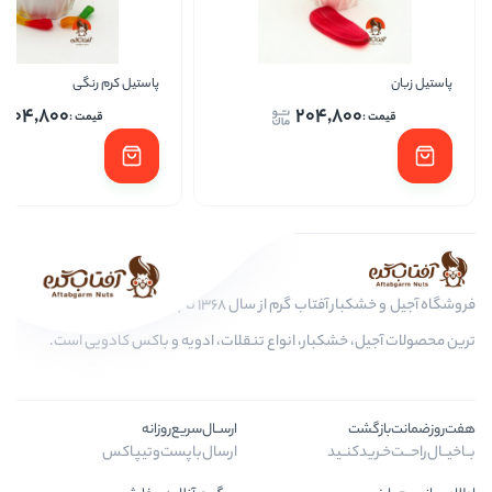
پاستیل کرم رنگی
پاستیل
204,800
204
فروشگاه آجیل و خشکبار آفتاب گرم از سال 1368 تا به امروز، عرضه کننده مرغوب
ار، انواع تنقلات، ادویه و باکس کادویی است.
ارســال‌سریع‌روزانه
ارسال‌با‌پست‌و‌تیپاکس