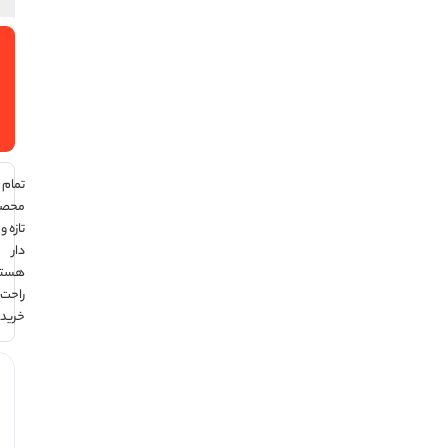
افزودن
به سبد
خرید
تمام
محصولات
تازه و تاریخ
دار
هستند ،
راحت
خرید کن !
هر قسط
با ترب‌پی: