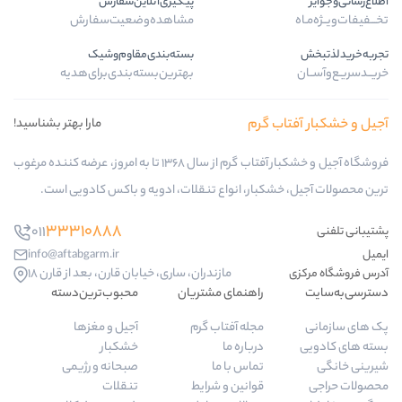
پیگیری‌آنلاین‌سفارش
مشاهده‌وضعیت‌سفارش
بسته‌بندی‌مقاوم‌وشیک
بهترین‌بسته‌بندی‌برای‌هدیه
گرم
مارا بهتر بشناسید!
فروشگاه آجیل و خشکبار آفتاب گرم از سال 1368 تا به امروز، عرضه کننده مرغوب
ار، انواع تنقلات، ادویه و باکس کادویی است.
33310888
011
info@aftabgarm.ir
مازندران، ساری، خیابان قارن، بعد از قارن 18
راهنمای مشتریان
محبوب‌ترین‌دسته‌
مجله آفتاب گرم
آجیل و مغزها
درباره ما
خشکبار
تماس با ما
صبحانه و رژیمی
قوانین و شرایط
تنقلات