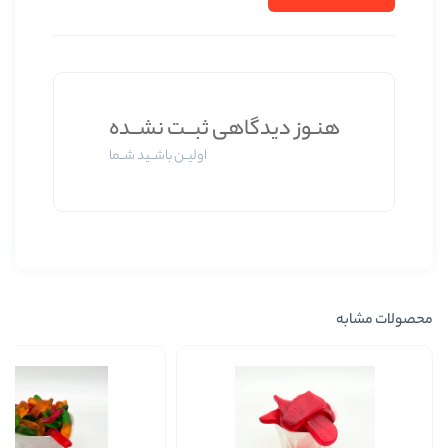
 دیدگاهی ثبــت نشــده
اولیــن باشــید شــما