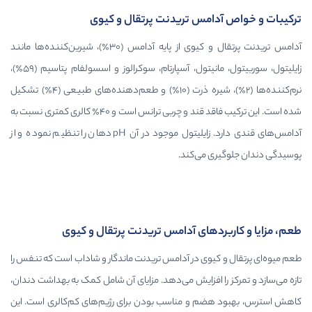
مس تریدنت پرتقال و کیوی
آدامس تریدنت پرتقال و کیوی از پایه آدامس (۳۰٪)، شیرین‌کننده‌ها مانند
زایلیتول، سوربیتول، مانیتول، آسپارتام، سوکرالوز و اسسولفام پتاسیم (۵۹٪)،
نرم‌کننده‌ها (۲٪)، شیره ذرت (۱۰٪) و طعم‌دهنده‌های طبیعی (۴٪) تشکیل
شده است. این ترکیب فاقد قند و چربی ترانس است و ۴۰٪ کالری کمتری نسبت به
آدامس‌های قندی دارد. زایلیتول موجود در آن pH دهان را تنظیم نموده و از
می‌کند.
های آدامس تریدنت پرتقال و کیوی
وی در آدامس تریدنت ماندگار و شاداب است که تنفس را
افزایش می‌دهد. مزایای آن شامل کمک به بهداشت دندان،
 و مناسب بودن برای رژیم‌های کم‌کالری است. این