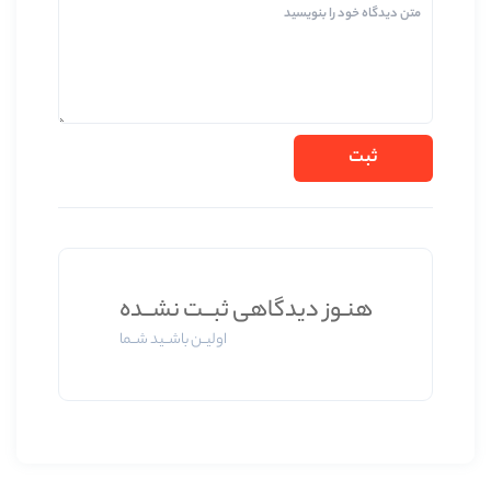
 دیدگاهی ثبــت نشــده
اولیــن باشــید شــما