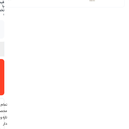
219,450
موجود
در انبار
افزودن
به سبد
خرید
تمام
محصولات
تازه و تاریخ
دار