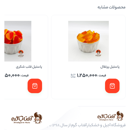
پاستیل قلب شکری
پاستی
1,250,000
1,25
فروشگاه آجیل و خشکبار آفتاب گرم از سال 1368 تا به امروز، عرضه کننده مرغوب