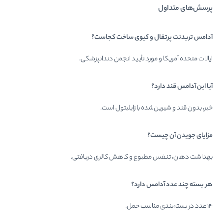
 کیوی ساخت کجاست؟
د تأیید انجمن دندانپزشکی.​
 با زایلیتول است.
وع و کاهش کالری دریافتی.
دارد؟