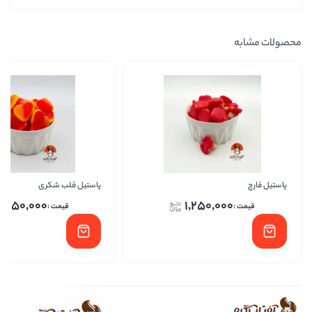
پاستیل قلب شکری
پاس
1,250,000
1,250,