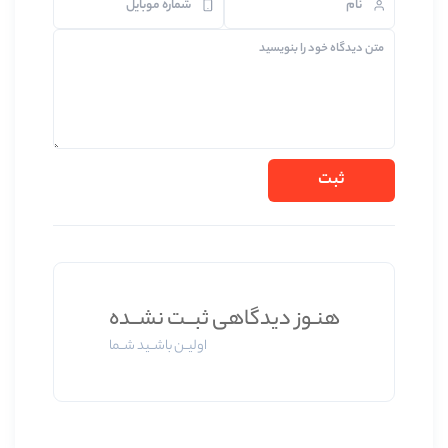
وز دیدگاهی ثبــت نشــده
اولیــن باشــید شــما