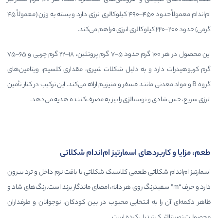
ام‌اند‌ام معمولاً حدود ۴۵۰–۴۹۰ کیلوکالری انرژی دارد و بسته به وزن (معمولاً ۴۵
این محصول در هر ۱۰۰ گرم حدود ۵–۷ گرم پروتئین، ۱۸–۲۲ گرم چربی و ۶۵–۷۵
و به دلیل شکلات شیری، مقداری کلسیم، ویتامین‌های
نی مانند فسفر و منیزیم ارائه می‌کند. این ترکیب در کنار تأمین
 نوستالژی را نیز به مصرف‌کننده هدیه می‌دهد.
های اسمارتیز ام‌اند‌ام شکلاتی
لاتی طعمی کلاسیک شکلاتی با بافت نرم داخل و ترد بیرون
 “m” سفیدرنگ روی هر دانه، امضای ماندگار برند است. رنگ‌های شاد و
 انتخابی محبوب در بین کودکان، نوجوانان و طرفداران
دیل کرده است.