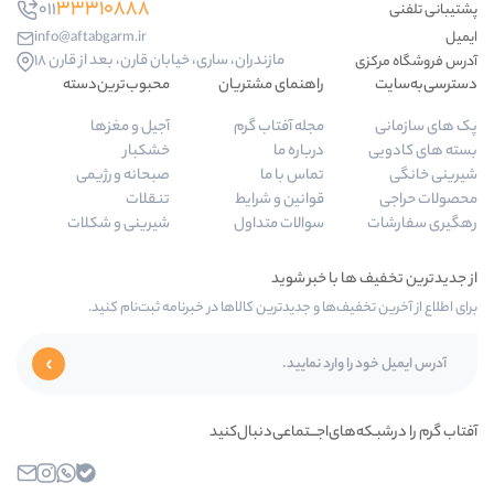
33310888
011
info@aftabgarm.ir
مازندران، ساری، خیابان قارن، بعد از قارن 18
راهنمای مشتریان
محبوب‌ترین‌دسته‌
مجله آفتاب گرم
آجیل و مغزها
درباره ما
خشکبار
تماس با ما
صبحانه و رژیمی
قوانین و شرایط
تنقلات
سوالات متداول
شیرینی و شکلات
‌ها و جدیدترین کالاها در خبرنامه ثبت‌نام کنید.
ای‌اجـــتماعی‌دنبال‌کنید
بله
واتساپ
اینستاگرام
ایمیل