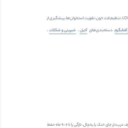
طعم شور لذیذ، تردی برشته و عطر اصیل بادام زمینی آستانه نمکی، آن را به انتخابی ایده‌آل برای پذیرایی تبدیل نموده است. مزایای آن شامل سلامت قلب، کاهش کلسترول LDL، تنظیم قند خون، تقویت استخوان‌ها، پیشگیری از
فتابگرم
دسته‌بندی‌های
آجیل
،
شیرینی و شکلات
،
در خرید به رنگ کرم برشته یکنواخت، نمک متعادل، بوی تازه برشته بدون تندی، کمترین شکستگی و وزن مناسب هر کیلو (۸۵۰-۱۰۰۰ عدد) توجه فرمایید. نگهداری در ظرف درب‌دار، جای خنک یا یخچال، تازگی را تا ۶-۹ ماه حفظ