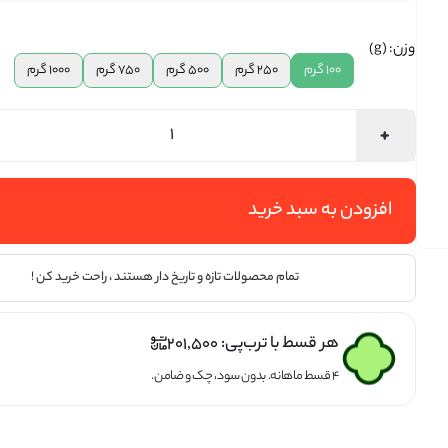
تخمه ها
وزن: (g)
100 گرم
250 گرم
500 گرم
750 گرم
1000 گرم
افزودن به سبد خرید
تمام محصولات تازه و تاریخ دار هستند ، راحت خرید کن !
هر قسط با ترب‌پی:
201,500
۴ قسط ماهانه. بدون سود، چک و ضامن.