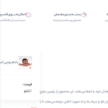
ا
بستـــــــه‌بنــدی‌مطـــمئن
امکان‌تحــــــویل‌اکســ
ید
محصول‌و‌بسته‌بندی‌‌شیک
سرعت‌ارســال‌بالابااکسـ
بادام زمینی آس
/کیلو
ادل خود را حفظ می‌نماید. این محصول از بهترین مزارع
ازه و درجه یک را به صورت آنلاین عرضه می‌نماید تا با