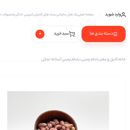
وارد شوید
صفحه اصلی
پک های سازمانی
بسته های کادوئی
شیرینی خانگی
محصولات ت
0
دسته بندی ها
سبدخرید
آجیل ها
خانه
آجیل و مغز
بادام زمینی
بادام زمینی آستانه نمکی
آجیل خام
آجیل چهار مغز
آجیل سه مغز
آجیل شیرین
آجیل مخلوط
پسته
پسته احمد آقایی