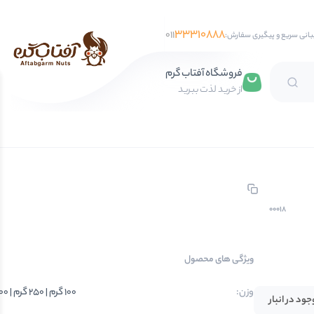
33310888
011
بانی سریع و پیگیری سفارش:
فروشگاه آفتاب گرم
از خرید لذت ببرید
تخمه آفتابگردان
تخمه کدو
تخمه جابانی
تخمه هندوانه
00018
فندق
ویژگی های محصول
مغز فندق
فندق با پوست
وزن:
100 گرم | 250 گرم | 500 گرم | 750 گرم | 1 کیلوگرم
جود در انبار