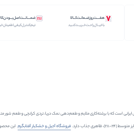
هفـــــت‌روز‌ضــمانـت‌کـــالا
ضمـــــانـــت‌اصل‌بـــودن‌کال
با‌خیـــال‌راحــت‌‌‌خــریـــد‌کنــید
تیم‌کنترل‌کیفی‌اطمینان‌خر
 ایرانی است که با برشته‌کاری ملایم و طعم‌دهی نمک دریا، تردی کرانچی و طعم شور متع
ری جذاب دارد.
فروشگاه آجیل و خشکبار آفتابگرم
این محصول ت