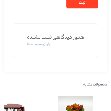
وز دیدگاهی ثبــت نشــده
اولیــن باشــید شــما