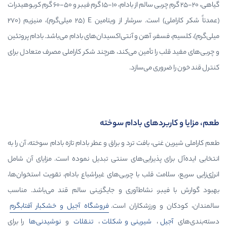
گیاهی، ۲۰-۲۵ گرم چربی سالم از بادام، ۱۰-۱۵ گرم فیبر و ۵۰-۶۰ گرم کربوهیدرات
(عمدتاً شکر کاراملی) است. سرشار از ویتامین E (۲۵ میلی‌گرم)، منیزیم (۲۷۰
، آهن و آنتی‌اکسیدان‌های بادام می‌باشد. بادام پروتئین
ا تأمین می‌کند، هرچند شکر کاراملی مصرف متعادل برای
ی می‌سازد.
دهای بادام سوخته
بافت ترد و براق و عطر بادام تازه بادام سوخته، آن را به
 پذیرایی‌های سنتی تبدیل نموده است. مزایای آن شامل
ت قلب با چربی‌های غیراشباع بادام، تقویت استخوان‌ها،
، نشاط‌آوری و جایگزینی سالم قند می‌باشد. مناسب
ورزشکاران است.
فروشگاه آجیل و خشکبار آفتابگرم
،
شیرینی و شکلات
،
تنقلات
و
نوشیدنی‌ها
را برای