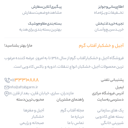
پیگیری‌آنلاین‌سفارش
مشاهده‌وضعیت‌سفارش
بسته‌بندی‌مقاوم‌وشیک
بهترین‌بسته‌بندی‌برای‌هدیه
ب گرم
مارا بهتر بشناسید!
فروشگاه آجیل و خشکبار آفتاب گرم از سال 1368 تا به امروز، عرضه کننده مرغوب
کبار، انواع تنقلات، ادویه و باکس کادویی است.
33310888
011
info@aftabgarm.ir
مازندران، ساری، خیابان قارن، بعد از قارن 18
راهنمای مشتریان
محبوب‌ترین‌دسته‌
مجله آفتاب گرم
آجیل و مغزها
درباره ما
خشکبار
تماس با ما
صبحانه و رژیمی