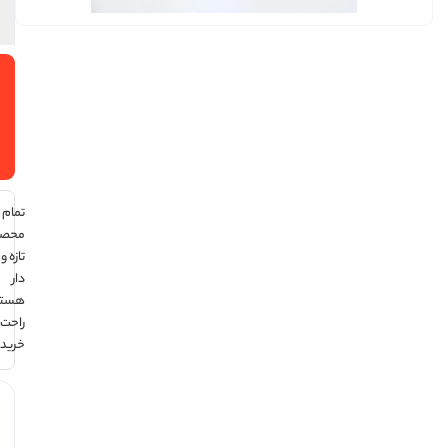
افزودن
به سبد
خرید
تمام
محصولات
تازه و تاریخ
دار
هستند ،
راحت
خرید کن !
هر قسط
با ترب‌پی: