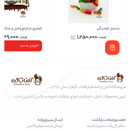
کیتاریچ بار کرانچ وانیل و شکلات
پاس
249,000
1,250,
افزودن به سبد
فروشگاه آجیل و خشکبار آفتاب گرم از سال 1368 تا به امروز، عرضه کننده مرغوب
کبار، انواع تنقلات، ادویه و باکس کادویی است.
ارســال‌سریع‌روزانه
ـید
ارسال‌با‌پست‌و‌تیپاکس