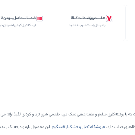
هفـــــت‌روز‌ضــمانـت‌کـــالا
ضمـــــانـــت‌اصل‌بـــودن‌کال
با‌خیـــال‌راحــت‌‌‌خــریـــد‌کنــید
تیم‌کنترل‌کیفی‌اطمینان‌خر
 برشته‌کاری ملایم و طعم‌دهی نمک دریا، طعمی شور، ترد و کره‌ای لذیذ ارائه می‌ده
ظاهری جذاب دارد.
فروشگاه آجیل و خشکبار آفتابگرم
این محصول تازه و درجه یک را به ص