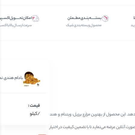
ا
بستـــــــه‌بنــدی‌مطـــمئن
امکان‌تحــــــویل‌اکســ
ید
محصول‌و‌بسته‌بندی‌‌شیک
سرعت‌ارســال‌بالابااکسـ
بادام هندی ن
/کیلو
د. این محصول از بهترین مزارع برزیل، ویتنام و هند
ورت آنلاین عرضه می‌نماید تا با تضمین کیفیت در اختیار