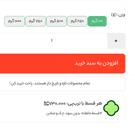
تخمه ها
وزن: (g)
100 گرم
250 گرم
500 گرم
750 گرم
1000 گرم
افزودن به سبد خرید
تمام محصولات تازه و تاریخ دار هستند ، راحت خرید کن !
هر قسط با ترب‌پی:
730,000
۴ قسط ماهانه. بدون سود، چک و ضامن.