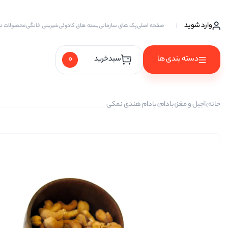
وارد شوید
صفحه اصلی
پک های سازمانی
بسته های کادوئی
شیرینی خانگی
محصولات ت
0
دسته بندی ها
سبدخرید
آجیل ها
خانه
آجیل و مغز
بادام
بادام هندی نمکی
آجیل خام
آجیل چهار مغز
آجیل سه مغز
آجیل شیرین
آجیل مخلوط
پسته
پسته احمد آقایی