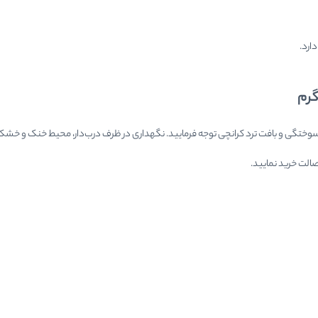
ارد.
گرم
فت ترد کرانچی توجه فرمایید. نگهداری در ظرف درب‌دار، محیط خنک و خشک، تازگی را تا ۶-۹ ماه حف
الت خرید نمایید.