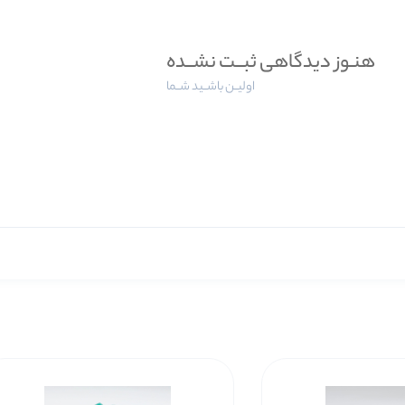
هنـوز دیدگاهی ثبــت نشــده
اولیــن باشــید شــما