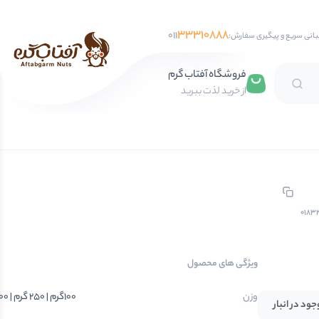
33310888
011
بانی سریع و پیگیری سفارش:
فروشگاه آفتاب گرم
از خرید لذت ببرید
تخمه آفتابگردان
تخمه کدو
تخمه جابانی
تخمه هندوانه
0183
فندق
ویژگی های محصول
مغز فندق
فندق با پوست
وزن
100گرم | 250 گرم | 500 گرم | 750 گرم | 1 کیلوگرم
جود در انبار