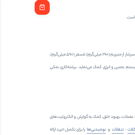
هر ۱۰۰ گرم بادام هندی نمکی حاوی ۵۶۰-۵۹۰ کیلوکالری انرژی، ۱۸ گرم پروتئین گیاهی، ۴۴-۴۷ گرم چربی غیراشباع سالم، ۳-۴ گرم فیبر و ۲۹ گرم کربوهیدرات مفید است. سرشار از منیزیم (۲۹۰ میلی‌گرم)، فسفر (۵۹۰ میلی‌گرم)،
 میلی‌گرم) می‌باشد. ویتامین‌های B1، B6، E و فولات به تقویت قلب، عضلات، سیستم عصبی و انرژی کمک می‌نماید. برشته‌کاری نمکی
ویت عضلات، بهبود خلق، کمک به گوارش و الکترولیت‌های
لات
،
تنقلات
و
نوشیدنی‌ها
را برای تکمیل خرید ارائه