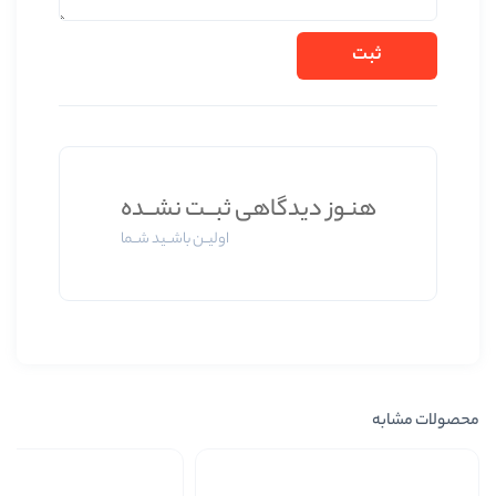
 دیدگاهی ثبــت نشــده
اولیــن باشــید شــما