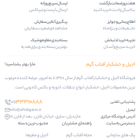
ارســال‌سریع‌روزانه
ارسال‌با‌پست‌و‌تیپاکس
پیگیری‌آنلاین‌سفارش
مشاهده‌وضعیت‌سفارش
بسته‌بندی‌مقاوم‌وشیک
بهترین‌بسته‌بندی‌برای‌هدیه
گرم
مارا بهتر بشناسید!
فروشگاه آجیل و خشکبار آفتاب گرم از سال 1368 تا به امروز، عرضه کننده مرغوب
ار، انواع تنقلات، ادویه و باکس کادویی است.
33310888
011
info@aftabgarm.ir
مازندران، ساری، خیابان قارن، بعد از قارن 18
راهنمای مشتریان
محبوب‌ترین‌دسته‌
مجله آفتاب گرم
آجیل و مغزها