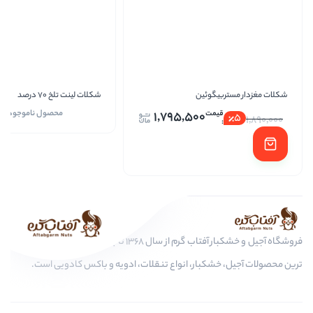
ئین
شکلات لینت تلخ 70 درصد
لینت 100درصد 50گرمی
محصول ناموجود است
1,795,500
فروشگاه آجیل و خشکبار آفتاب گرم از سال 1368 تا به امروز، عرضه کننده مرغوب
ار، انواع تنقلات، ادویه و باکس کادویی است.