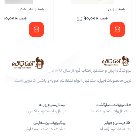
پاستیل قلب شکری
پاس
90,000
90,0
فروشگاه آجیل و خشکبار آفتاب گرم از سال 1368 تا به امروز، عرضه کننده مرغوب
کبار، انواع تنقلات، ادویه و باکس کادویی است.
ارســال‌سریع‌روزانه
ـید
ارسال‌با‌پست‌و‌تیپاکس
پیگیری‌آنلاین‌سفارش
مشاهده‌وضعیت‌سفارش