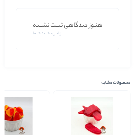
وز دیدگاهی ثبــت نشــده
اولیــن باشــید شــما