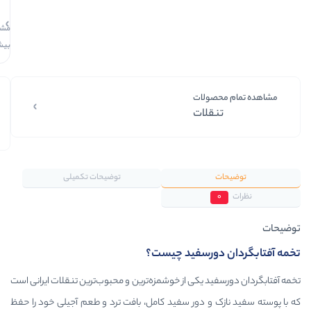
ماهانه. بدون
سود، چک و
مشاهده
ضامن.
بیشتر
صولات
قلات
بستـــــــه‌بنــدی‌مطـــمئن
هفـــــت‌روز‌ضــمانـت‌کـــالا
امکان‌تحــــــویل‌اکســپرس
ضمـــــانـــت‌اصل‌بـــودن‌کالا
محصول‌و‌بسته‌بندی‌‌شیک
با‌خیـــال‌راحــت‌‌‌خــریـــد‌کنــید
سرعت‌ارســال‌بالابااکســپرس
تیم‌کنترل‌کیفی‌اطمینان‌خرید
توضیحات تکمیلی
دورسفید چیست؟
ید یکی از خوشمزه‌ترین و محبوب‌ترین تنقلات ایرانی است
 و دور سفید کامل، بافت ترد و طعم آجیلی خود را حفظ