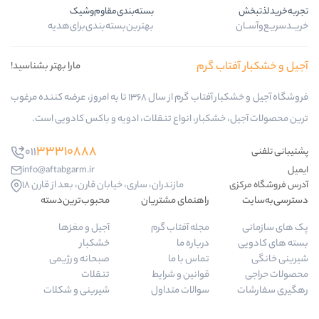
بسته‌بندی‌مقاوم‌وشیک
بهترین‌بسته‌بندی‌برای‌هدیه
ب گرم
مارا بهتر بشناسید!
فروشگاه آجیل و خشکبار آفتاب گرم از سال 1368 تا به امروز، عرضه کننده مرغوب
کبار، انواع تنقلات، ادویه و باکس کادویی است.
33310888
011
info@aftabgarm.ir
مازندران، ساری، خیابان قارن، بعد از قارن 18
راهنمای مشتریان
محبوب‌ترین‌دسته‌
مجله آفتاب گرم
آجیل و مغزها
درباره ما
خشکبار
تماس با ما
صبحانه و رژیمی
قوانین و شرایط
تنقلات
سوالات متداول
شیرینی و شکلات