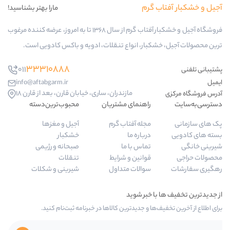
ب گرم
مارا بهتر بشناسید!
فروشگاه آجیل و خشکبار آفتاب گرم از سال 1368 تا به امروز، عرضه کننده مرغوب
کبار، انواع تنقلات، ادویه و باکس کادویی است.
33310888
011
info@aftabgarm.ir
مازندران، ساری، خیابان قارن، بعد از قارن 18
راهنمای مشتریان
محبوب‌ترین‌دسته‌
مجله آفتاب گرم
آجیل و مغزها
درباره ما
خشکبار
تماس با ما
صبحانه و رژیمی
قوانین و شرایط
تنقلات
سوالات متداول
شیرینی و شکلات
‌ها و جدیدترین کالاها در خبرنامه ثبت‌نام کنید.