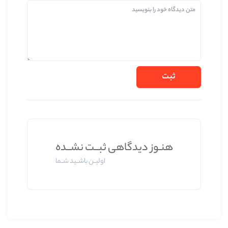
وز دیدگاهی ثبــت نشــده
اولیــن باشــید شــما