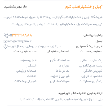
رم
مارا بهتر بشناسید!
فروشگاه آجیل و خشکبار آفتاب گرم از سال 1368 تا به امروز، عرضه کننده مرغوب
ر، انواع تنقلات، ادویه و باکس کادویی است.
33310888
011
info@aftabgarm.ir
مازندران، ساری، خیابان قارن، بعد از قارن 18
اهنمای مشتریان
محبوب‌ترین‌دسته‌
جله آفتاب گرم
آجیل و مغزها
رباره ما
خشکبار
ماس با ما
صبحانه و رژیمی
وانین و شرایط
تنقلات
والات متداول
شیرینی و شکلات
و جدیدترین کالاها در خبرنامه ثبت‌نام کنید.