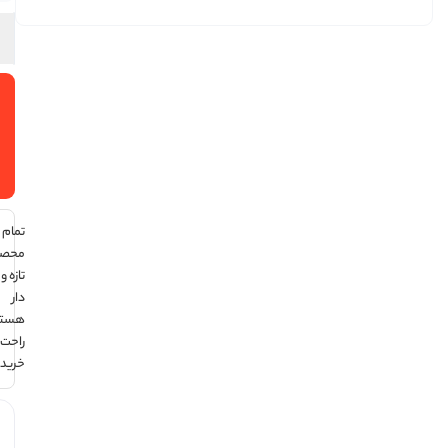
افزودن
به سبد
خرید
تمام
محصولات
تازه و تاریخ
دار
هستند ،
راحت
خرید کن !
هر قسط