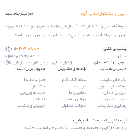
 گرم
مارا بهتر بشناسید!
فروشگاه آجیل و خشکبار آفتاب گرم از سال 1368 تا به امروز، عرضه کننده مرغوب
کبار، انواع تنقلات، ادویه و باکس کادویی است.
33310888
011
info@aftabgarm.ir
مازندران، ساری، خیابان قارن، بعد از قارن 18
راهنمای مشتریان
محبوب‌ترین‌دسته‌
مجله آفتاب گرم
آجیل و مغزها
درباره ما
خشکبار
تماس با ما
صبحانه و رژیمی
قوانین و شرایط
تنقلات
سوالات متداول
شیرینی و شکلات
‌ها و جدیدترین کالاها در خبرنامه ثبت‌نام کنید.