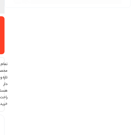
افزودن
به سبد
خرید
تمام
محصولات
تازه و تاریخ
دار
هستند ،
راحت
خرید کن !
هر قسط
با ترب‌پی: