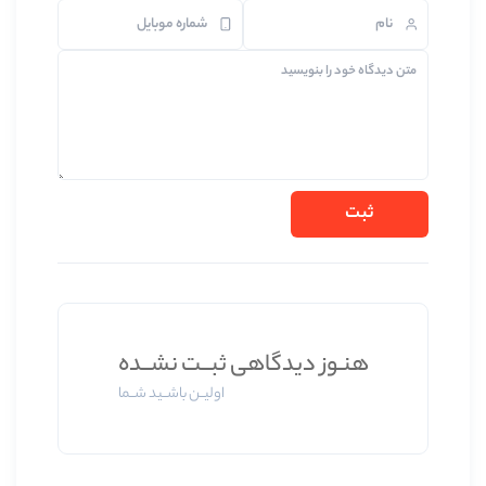
ز دیدگاهی ثبــت نشــده
اولیــن باشــید شــما