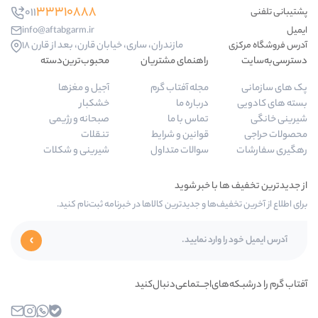
33310888
011
info@aftabgarm.ir
مازندران، ساری، خیابان قارن، بعد از قارن 18
راهنمای مشتریان
محبوب‌ترین‌دسته‌
مجله آفتاب گرم
آجیل و مغزها
درباره ما
خشکبار
تماس با ما
صبحانه و رژیمی
قوانین و شرایط
تنقلات
سوالات متداول
شیرینی و شکلات
ها و جدیدترین کالاها در خبرنامه ثبت‌نام کنید.
‌اجـــتماعی‌دنبال‌کنید
بله
واتساپ
اینستاگرام
ایمیل