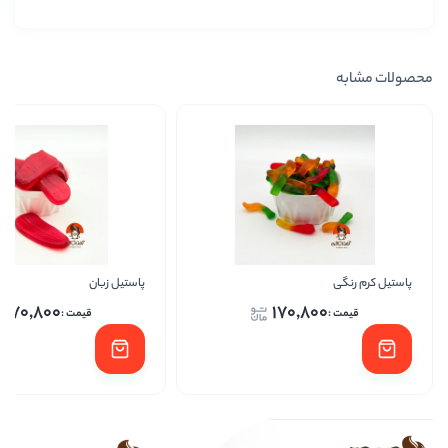
پاستیل زبان
پاست
170,800
170,