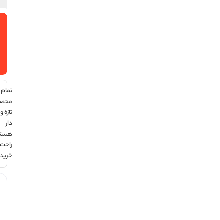
افزودن
به سبد
خرید
تمام
محصولات
تازه و تاریخ
دار
هستند ،
راحت
خرید کن !
هر قسط با
ترب‌پی: