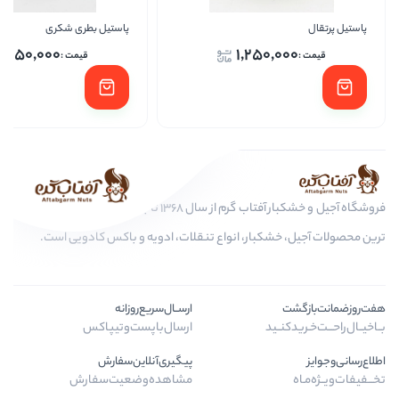
پاستیل بطری شکری
پاستیل
1,250,000
1,25
فروشگاه آجیل و خشکبار آفتاب گرم از سال 1368 تا به امروز، عرضه کننده مرغوب
ار، انواع تنقلات، ادویه و باکس کادویی است.
ارســال‌سریع‌روزانه
ارسال‌با‌پست‌و‌تیپاکس
پیگیری‌آنلاین‌سفارش
مشاهده‌وضعیت‌سفارش