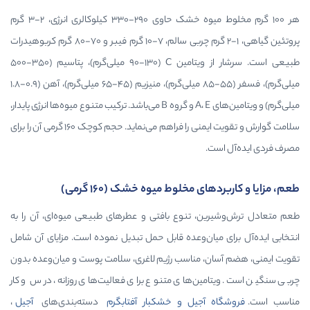
هر ۱۰۰ گرم مخلوط میوه خشک حاوی ۲۹۰-۳۳۰ کیلوکالری انرژی، ۲-۳ گرم
پروتئین گیاهی، ۱-۲ گرم چربی سالم، ۷-۱۰ گرم فیبر و ۷۰-۸۰ گرم کربوهیدرات
طبیعی است. سرشار از ویتامین C (۹۰-۱۳۰ میلی‌گرم)، پتاسیم (۳۵۰-۵۰۰
میلی‌گرم)، فسفر (۵۵-۸۵ میلی‌گرم)، منیزیم (۴۵-۶۵ میلی‌گرم)، آهن (۰.۹-۱.۸
میلی‌گرم) و ویتامین‌های A، E و گروه B می‌باشد. ترکیب متنوع میوه‌ها انرژی پایدار،
سلامت گوارش و تقویت ایمنی را فراهم می‌نماید. حجم کوچک 160 گرمی آن را برای
مخلوط میوه خشک (160 گرمی)
 تنوع بافتی و عطرهای طبیعی میوه‌ای، آن را به
ان‌وعده قابل حمل تبدیل نموده است. مزایای آن شامل
 مناسب رژیم لاغری، سلامت پوست و میان‌وعده بدون
ن‌های متنوع برای فعالیت‌های روزانه، درس و کار
جیل و خشکبار آفتابگرم
دسته‌بندی‌های
آجیل
،