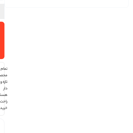
افزودن
به سبد
خرید
تمام
محصولات
تازه و تاریخ
دار
هستند ،
راحت
خرید کن !
هر قسط