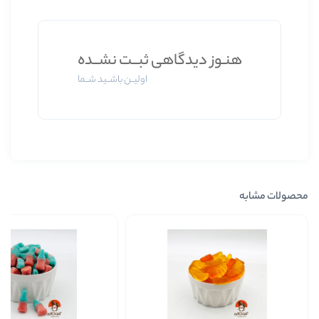
 دیدگاهی ثبــت نشــده
اولیــن باشــید شــما