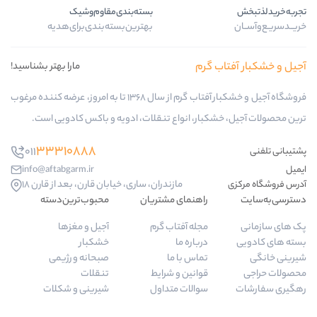
بسته‌بندی‌مقاوم‌وشیک
بهترین‌بسته‌بندی‌برای‌هدیه
گرم
مارا بهتر بشناسید!
فروشگاه آجیل و خشکبار آفتاب گرم از سال 1368 تا به امروز، عرضه کننده مرغوب
ار، انواع تنقلات، ادویه و باکس کادویی است.
33310888
011
info@aftabgarm.ir
مازندران، ساری، خیابان قارن، بعد از قارن 18
راهنمای مشتریان
محبوب‌ترین‌دسته‌
مجله آفتاب گرم
آجیل و مغزها
درباره ما
خشکبار
تماس با ما
صبحانه و رژیمی
قوانین و شرایط
تنقلات
سوالات متداول
شیرینی و شکلات