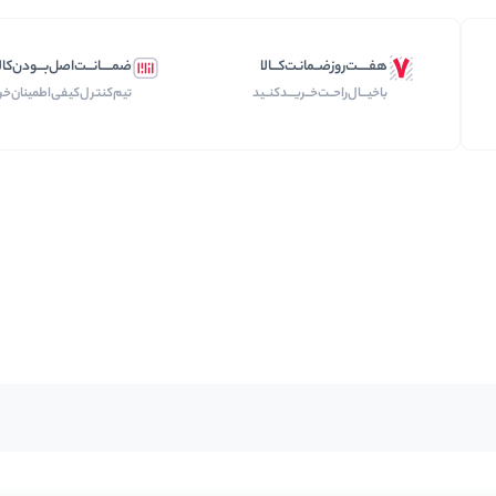
هفـــــت‌روز‌ضــمانـت‌کـــالا
ضمـــــانـــت‌اصل‌بـــودن‌کال
با‌خیـــال‌راحــت‌‌‌خــریـــد‌کنــید
تیم‌کنترل‌کیفی‌اطمینان‌خر