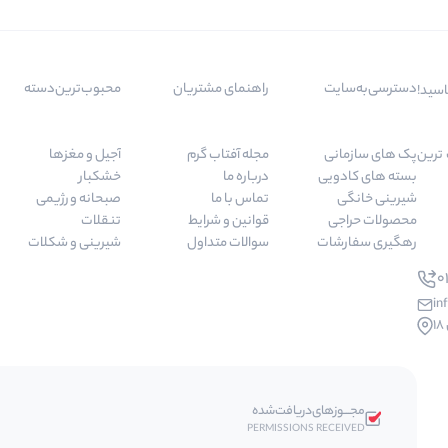
دسترسی‌به‌سایت
راهنمای مشتریان
محبوب‌ترین‌دسته‌
اسید!
 مرغوب ترین
پک های سازمانی
مجله آفتاب گرم
آجیل و مغزها
بسته های کادویی
درباره ما
خشکبار
شیرینی خانگی
تماس با ما
صبحانه و رژیمی
محصولات حراجی
قوانین و شرایط
تنقلات
رهگیری سفارشات
سوالات متداول
شیرینی و شکلات
01
in
مجـــوز‌های‌دریافت‌شده
PERMISSIONS RECEIVED