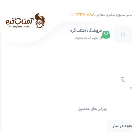
33310888
011
بانی سریع و پیگیری سفارش:
فروشگاه آفتاب گرم
از خرید لذت ببرید
تخمه آفتابگردان
تخمه کدو
تخمه جابانی
تخمه هندوانه
0
فندق
ویژگی های محصول
مغز فندق
فندق با پوست
جود در انبار