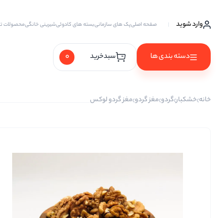
وارد شوید
صفحه اصلی
پک های سازمانی
بسته های کادوئی
شیرینی خانگی
محصولات ت
0
دسته بندی ها
سبدخرید
آجیل ها
خانه
خشکبار
گردو
مغز گردو
مغز گردو لوکس
آجیل خام
آجیل چهار مغز
آجیل سه مغز
آجیل شیرین
آجیل مخلوط
پسته
پسته احمد آقایی