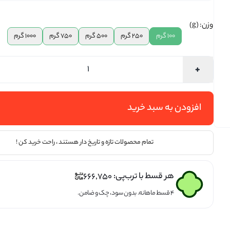
تخمه ها
وزن: (g)
100 گرم
250 گرم
500 گرم
750 گرم
1000 گرم
افزودن به سبد خرید
تمام محصولات تازه و تاریخ دار هستند ، راحت خرید کن !
هر قسط با ترب‌پی:
666,750
۴ قسط ماهانه. بدون سود، چک و ضامن.