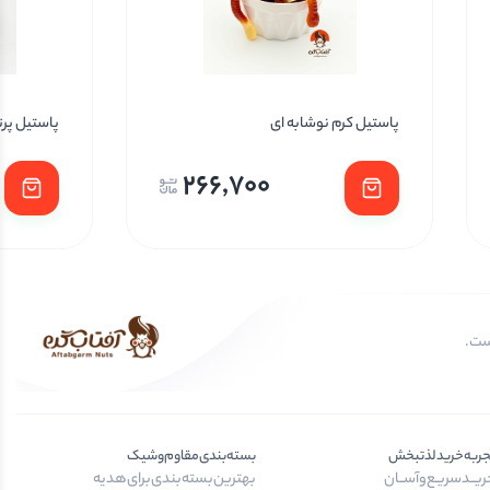
پاستیل کرم نوشابه ای
پاستیل پر
266,700
جربه‌خرید‌لذتبخش
بسته‌بندی‌مقاوم‌وشیک
یــد‌سریـع‌و‌آســان
بهترین‌بسته‌بندی‌برای‌هدیه