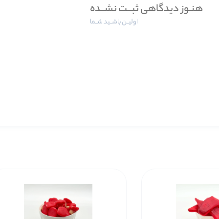
هنـوز دیدگاهی ثبــت نشــده
اولیــن باشــید شــما