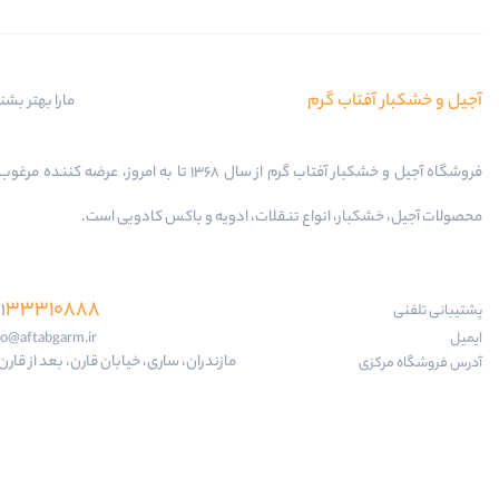
آجیل و خشکبار آفتاب گرم
مارا بهتر بشن
فروشگاه آجیل و خشکبار آفتاب گرم از سال 1368 تا به امروز، عرضه کننده
محصولات آجیل، خشکبار، انواع تنقلات، ادویه و باکس کادویی است.
33310888
1
پشتیبانی تلفنی
ایمیل
fo@aftabgarm.ir
مازندران، ساری، خیابان قارن، بعد از قارن 18
آدرس‌ فروشگاه مرکزی