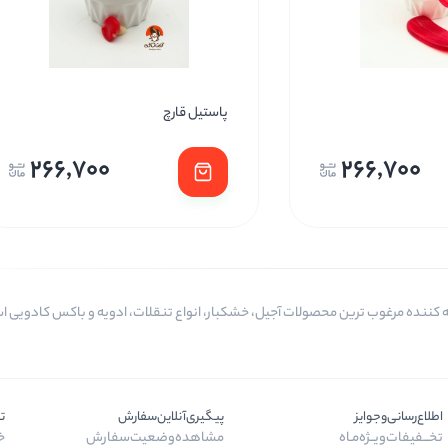
پاستیل قارچ
266,700
266,700
اطلاع‌رسانی‌و‌جوایز
پیگیری‌آنلاین‌سفارش
ت
تخـــفیفات‌ویــژه‌مـاه
مشاهده‌وضعیت‌سفارش
خر