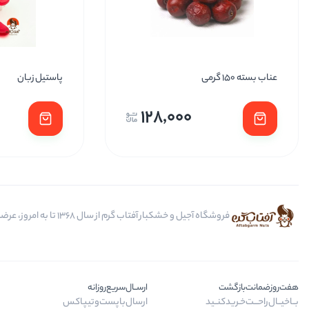
عناب بسته 150 گرمی
پاستیل زبان
128,000
فروشگاه آجیل و خشکبار آفتاب گرم از سال 1368 تا به امروز، عرضه کننده مرغوب ترین محصولات آجیل، خشکبار، انواع تنقلات، ادویه و باکس کادویی است.
هفت‌روز‌ضمانت‌بازگشت
ارســال‌سریع‌روزانه
بــا‌خیــال‌راحـــت‌خـرید‌کنــید
ارسال‌با‌پست‌و‌تیپاکس