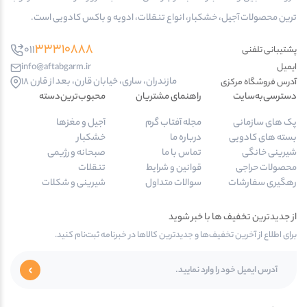
ترین محصولات آجیل، خشکبار، انواع تنقلات، ادویه و باکس کادویی است.
33310888
011
پشتیبانی تلفنی
ایمیل
info@aftabgarm.ir
مازندران، ساری، خیابان قارن، بعد از قارن 18
آدرس‌ فروشگاه مرکزی
دسترسی‌به‌سایت
راهنمای مشتریان
محبوب‌ترین‌دسته‌
پک های سازمانی
مجله آفتاب گرم
آجیل و مغزها
بسته های کادویی
درباره ما
خشکبار
شیرینی خانگی
تماس با ما
صبحانه و رژیمی
محصولات حراجی
قوانین و شرایط
تنقلات
رهگیری سفارشات
سوالات متداول
شیرینی و شکلات
از جدیدترین تخفیف ها با خبر شوید
برای اطلاع از آخرین تخفیف‌ها و جدیدترین کالاها در خبرنامه ثبت‌نام کنید.