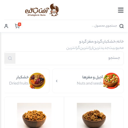
0
خانه
خشکبار
گردو
مغز گردو
محبوبیت
جدیدترین
ارزانترین
گرانترین
آجیل و مغزها
خشکبار
Dried fruits
Nuts and seeds