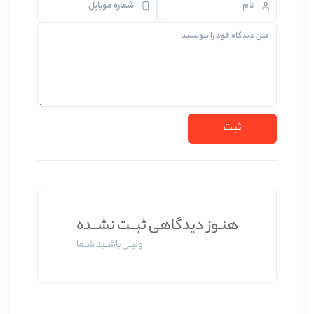
 دیدگاهی ثبــت نشــده
اولیــن باشــید شــما