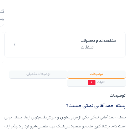
ماهانه. بدون
سود، چک و
مشاهده
ضامن.
بیشتر
لات
لات
بستـــــــه‌بنــدی‌مطـــمئن
هفـــــت‌روز‌ضــمانـت‌کـــالا
امکان‌تحــــــویل‌اکســپرس
ضمـــــانـــت‌اصل‌بـــودن‌کالا
محصول‌و‌بسته‌بندی‌‌شیک
با‌خیـــال‌راحــت‌‌‌خــریـــد‌کنــید
سرعت‌ارســال‌بالابااکســپرس
تیم‌کنترل‌کیفی‌اطمینان‌خرید
توضیحات تکمیلی
مکی چیست؟
ی از مرغوب‌ترین و خوش‌طعم‌ترین ارقام پسته ایرانی
یم و طعم‌دهی نمک دریا، طعمی شور، ترد و دلپذیر ارائه