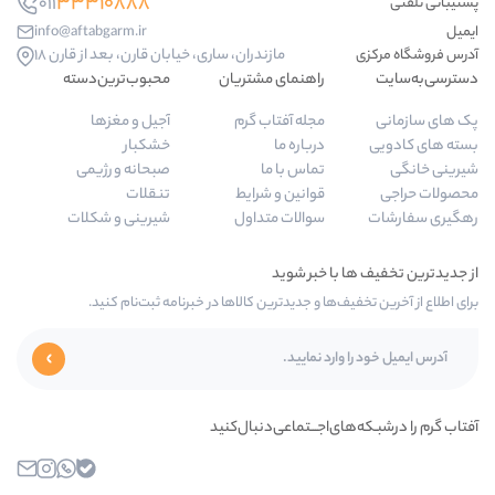
33310888
011
info@aftabgarm.ir
مازندران، ساری، خیابان قارن، بعد از قارن 18
راهنمای مشتریان
محبوب‌ترین‌دسته‌
مجله آفتاب گرم
آجیل و مغزها
درباره ما
خشکبار
تماس با ما
صبحانه و رژیمی
قوانین و شرایط
تنقلات
سوالات متداول
شیرینی و شکلات
ا و جدیدترین کالاها در خبرنامه ثبت‌نام کنید.
‌اجـــتماعی‌دنبال‌کنید
بله
واتساپ
اینستاگرام
ایمیل